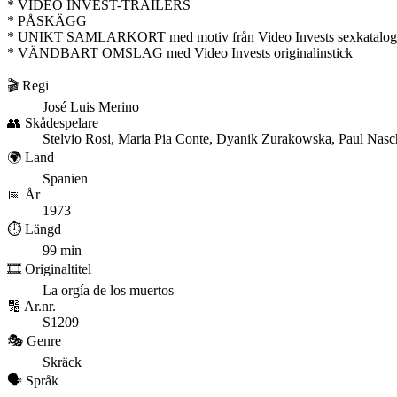
* VIDEO INVEST-TRAILERS
* PÅSKÄGG
* UNIKT SAMLARKORT med motiv från Video Invests sexkatalog
* VÄNDBART OMSLAG med Video Invests originalinstick
🎬 Regi
José Luis Merino
👥 Skådespelare
Stelvio Rosi, Maria Pia Conte, Dyanik Zurakowska, Paul Nas
🌍 Land
Spanien
📅 År
1973
⏱️ Längd
99 min
🎞️ Originaltitel
La orgía de los muertos
🔢 Ar.nr.
S1209
🎭 Genre
Skräck
🗣️ Språk