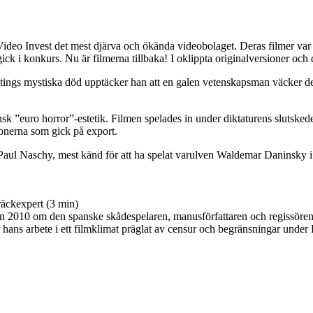
Video Invest det mest djärva och ökända videobolaget. Deras filmer var 
k i konkurs. Nu är filmerna tillbaka! I oklippta originalversioner och d
äktings mystiska död upptäcker han att en galen vetenskapsman väcker de
k ”euro horror”-estetik. Filmen spelades in under diktaturens slutskede
onerna som gick på export.
 Paul Naschy, mest känd för att ha spelat varulven Waldemar Daninsky i h
kexpert (3 min)
en spanske skådespelaren, manusförfattaren och regissören Paul 
 hans arbete i ett filmklimat präglat av censur och begränsningar under