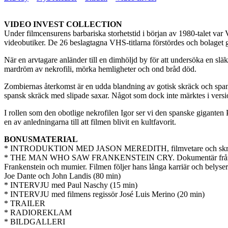
VIDEO INVEST COLLECTION
Under filmcensurens barbariska storhetstid i början av 1980-talet var 
videobutiker. De 26 beslagtagna VHS-titlarna förstördes och bolaget gic
När en arvtagare anländer till en dimhöljd by för att undersöka en sl
mardröm av nekrofili, mörka hemligheter och ond bråd död.
Zombiernas återkomst är en udda blandning av gotisk skräck och spans
spansk skräck med slipade saxar. Något som dock inte märktes i versi
I rollen som den obotlige nekrofilen Igor ser vi den spanske giganten
en av anledningarna till att filmen blivit en kultfavorit.
BONUSMATERIAL
* INTRODUKTION MED JASON MEREDITH, filmvetare och skräc
* THE MAN WHO SAW FRANKENSTEIN CRY. Dokumentär från 2010 om d
Frankenstein och mumier. Filmen följer hans långa karriär och belyser
Joe Dante och John Landis (80 min)
* INTERVJU med Paul Naschy (15 min)
* INTERVJU med filmens regissör José Luis Merino (20 min)
* TRAILER
* RADIOREKLAM
* BILDGALLERI