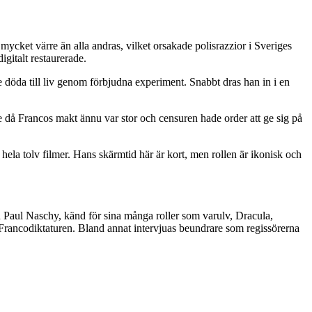
mycket värre än alla andras, vilket orsakade polisrazzior i Sveriges
igitalt restaurerade.
 döda till liv genom förbjudna experiment. Snabbt dras han in i en
 då Francos makt ännu var stor och censuren hade order att ge sig på
ela tolv filmer. Hans skärmtid här är kort, men rollen är ikonisk och
Naschy, känd för sina många roller som varulv, Dracula,
 Francodiktaturen. Bland annat intervjuas beundrare som regissörerna