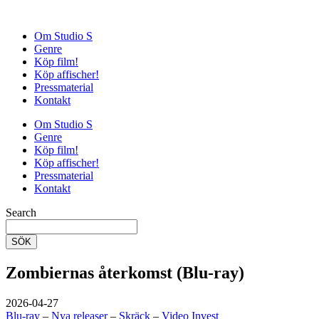
Om Studio S
Genre
Köp film!
Köp affischer!
Pressmaterial
Kontakt
Om Studio S
Genre
Köp film!
Köp affischer!
Pressmaterial
Kontakt
Search
SÖK
Zombiernas återkomst (Blu-ray)
2026-04-27
Blu-ray
–
Nya releaser
–
Skräck
–
Video Invest