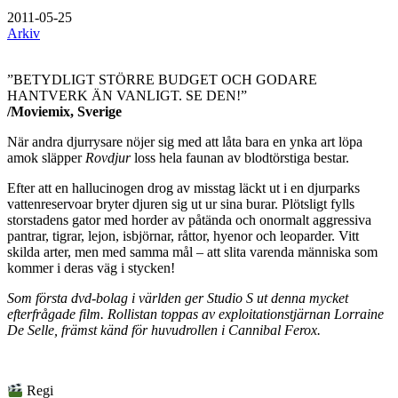
2011-05-25
Arkiv
”BETYDLIGT STÖRRE BUDGET OCH GODARE
HANTVERK ÄN VANLIGT. SE DEN!”
/Moviemix, Sverige
När andra djurrysare nöjer sig med att låta bara en ynka art löpa
amok släpper
Rovdjur
loss hela faunan av blodtörstiga bestar.
Efter att en hallucinogen drog av misstag läckt ut i en djurparks
vattenreservoar bryter djuren sig ut ur sina burar. Plötsligt fylls
storstadens gator med horder av påtända och onormalt aggressiva
pantrar, tigrar, lejon, isbjörnar, råttor, hyenor och leoparder. Vitt
skilda arter, men med samma mål – att slita varenda människa som
kommer i deras väg i stycken!
Som första dvd-bolag i världen ger Studio S ut denna mycket
efterfrågade film. Rollistan toppas av exploitationstjärnan Lorraine
De Selle, främst känd för huvudrollen i Cannibal Ferox.
Regi