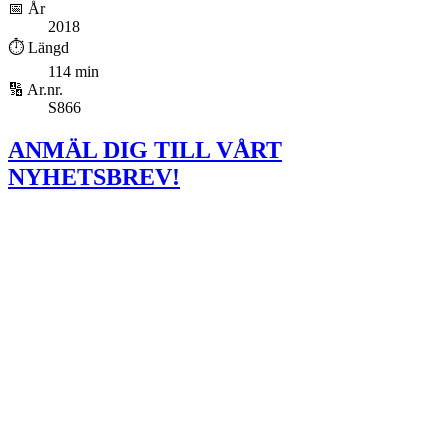
📅 År
2018
⏱️ Längd
114 min
🔢 Ar.nr.
S866
ANMÄL DIG TILL VÅRT
NYHETSBREV!