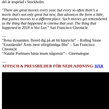
del är inspelad i Stockholm.
”
There are great movies every year, but every so often there’s a
movie that’s not only great but new, that advances the form a little,
that pushes movies to a different place. Such movies get remembered
as the thing that happened in cinema that year. The thing that
happened in 2018 is Vox Lux
.” San Francisco Chronicle
—
“Rena dynamiten. Bered dig på att bli hänryckt” – Rolling Stone
“Enastående! Årets mest oförglömliga film” – San Francisco
Chronicle
“Natalie Portmans bästa insats någonsin” – Cinemalogue
—
AFFISCH & PRESSBILDER FÖR NEDLADDNING:
HÄR