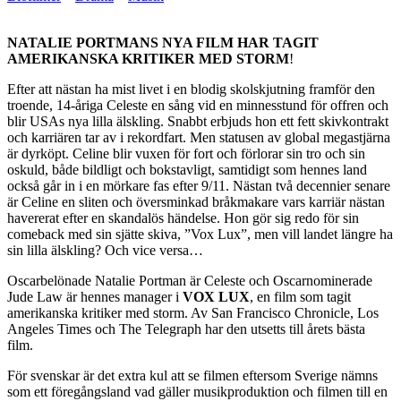
NATALIE PORTMANS NYA FILM HAR TAGIT
AMERIKANSKA KRITIKER MED STORM
!
Efter att nästan ha mist livet i en blodig skolskjutning framför den
troende, 14-åriga Celeste en sång vid en minnesstund för offren och
blir USAs nya lilla älskling. Snabbt erbjuds hon ett fett skivkontrakt
och karriären tar av i rekordfart. Men statusen av global megastjärna
är dyrköpt. Celine blir vuxen för fort och förlorar sin tro och sin
oskuld, både bildligt och bokstavligt, samtidigt som hennes land
också går in i en mörkare fas efter 9/11. Nästan två decennier senare
är Celine en sliten och översminkad bråkmakare vars karriär nästan
havererat efter en skandalös händelse. Hon gör sig redo för sin
comeback med sin sjätte skiva, ”Vox Lux”, men vill landet längre ha
sin lilla älskling? Och vice versa…
Oscarbelönade Natalie Portman är Celeste och Oscarnominerade
Jude Law är hennes manager i
VOX LUX
, en film som tagit
amerikanska kritiker med storm. Av San Francisco Chronicle, Los
Angeles Times och The Telegraph har den utsetts till årets bästa
film.
För svenskar är det extra kul att se filmen eftersom Sverige nämns
som ett föregångsland vad gäller musikproduktion och filmen till en