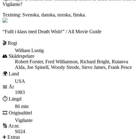
Vigilante?
Textning: Svenska, danska, norska, finska.
“Fullt i klass med Death Wish!” / All Movie Guide
🎬 Regi
William Lustig
👥 Skådespelare
Robert Forster, Fred Williamson, Richard Bright, Rutanva
Alda, Joe Spinell, Woody Strode, Steve James, Frank Pesce
🌍 Land
USA
📅 År
1983
⏱️ Längd
86 min
🎞️ Originaltitel
Vigilante
🔢 Ar.nr.
S024
➕ Extras