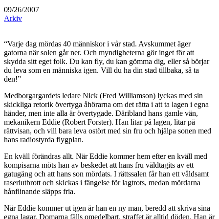
09/26/2007
Arkiv
“Varje dag mördas 40 människor i vår stad. Avskummet äger
gatorna när solen går ner. Och myndigheterna gör inget för att
skydda sitt eget folk. Du kan fly, du kan gömma dig, eller så börjar
du leva som en människa igen. Vill du ha din stad tillbaka, så ta
den!”
Medborgargardets ledare Nick (Fred Williamson) lyckas med sin
skickliga retorik övertyga åhörarna om det rätta i att ta lagen i egna
händer, men inte alla är övertygade. Däribland hans gamle vän,
mekanikern Eddie (Robert Forster). Han litar på lagen, litar på
rättvisan, och vill bara leva ostört med sin fru och hjälpa sonen med
hans radiostyrda flygplan.
En kväll förändras allt. När Eddie kommer hem efter en kväll med
kompisarna möts han av beskedet att hans fru våldtagits av ett
gatugäng och att hans son mördats. I rättssalen får han ett våldsamt
raseriutbrott och skickas i fängelse för lagtrots, medan mördarna
hånflinande släpps fria.
När Eddie kommer ut igen är han en ny man, beredd att skriva sina
egna lagar. Domarna fälls omedelbart, straffet är alltid döden. Han är