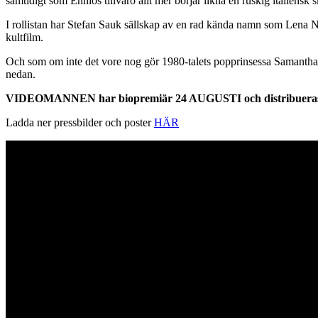
samtidigt som Ennios tillvaro allt mer börjar likna en ruskig italiensk 
I rollistan har Stefan Sauk sällskap av en rad kända namn som Lena N
kultfilm.
Och som om inte det vore nog gör 1980-talets popprinsessa Samant
nedan.
VIDEOMANNEN har biopremiär 24 AUGUSTI och distribueras på b
Ladda ner pressbilder och poster
HÄR