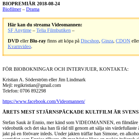
BIOPREMIÄR 2018-08-24
Biofilmer
–
Drama
Här kan du streama Videomannen:
SF Anytime
–
Telia Filmbutiken
–
DVD
eller
Blu-ray
finns att köpa på
Discshop
,
Ginza
,
CDON
elle
Kvarnvideo
.
.
FÖR BIOBOKNINGAR OCH INTERVJUER, KONTAKTA:
Kristian A. Söderström eller Jim Lindmark
Mejl: regikristian@gmail.com
Telefon: 0706 892298
https://www.facebook.com/Videomannen/
ÅRETS MEST STJÄRNSPÄCKADE KULTFILM ÄR SVEN
Stefan Sauk är Ennio, mer känd som VIDEOMANNEN, en filmdåre som le
videobutik och det ska han få råd till genom att sälja sin värdefulla
jakt på en förövare inleds. Under jakten träffar han Simone, en alkoh