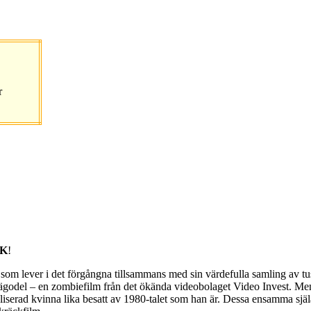
r
SK
!
ver i det förgångna tillsammans med sin värdefulla samling av tusent
ste ägodel – en zombiefilm från det ökända videobolaget Video Invest. M
oliserad kvinna lika besatt av 1980-talet som han är. Dessa ensamma själ