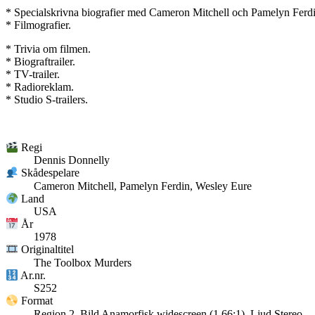
* Specialskrivna biografier med Cameron Mitchell och Pamelyn Ferdi
* Filmografier.
* Trivia om filmen.
* Biograftrailer.
* TV-trailer.
* Radioreklam.
* Studio S-trailers.
Regi
Dennis Donnelly
Skådespelare
Cameron Mitchell, Pamelyn Ferdin, Wesley Eure
Land
USA
År
1978
Originaltitel
The Toolbox Murders
Ar.nr.
S252
Format
Region 2, Bild Anamorfisk widescreen (1.66:1), Ljud Stereo