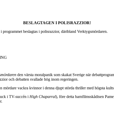
BESLAGTAGEN I POLISRAZZIOR!
 i programmet beslagtas i polisrazzior, däribland Verktygsmördaren.
KING
smördaren
den värsta moralpanik som skakat Sverige när debattprogra
ior och debatten svallade hög inom regeringen.
 mördare vackra kvinnor i denna djupt störda thriller med högsta kult
Buck i TV-succén i
High Chaparral
), före detta barnfilmsskådisen Pam
r.