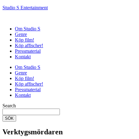
Studio S Entertainment
Om Studio S
Genre
Köp film!
Köp affischer!
Pressmaterial
Kontakt
Om Studio S
Genre
Köp film!
Köp affischer!
Pressmaterial
Kontakt
Search
SÖK
Verktygsmördaren