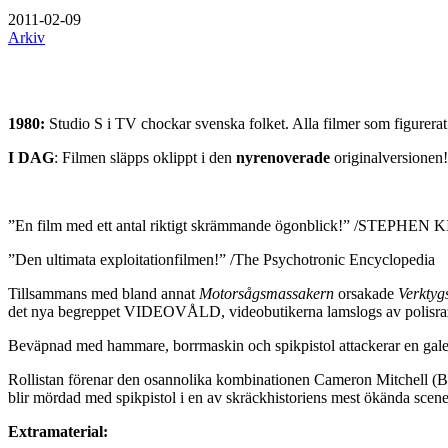
2011-02-09
Arkiv
1980:
Studio S i TV chockar svenska folket. Alla filmer som figurerat
I DAG
: Filmen släpps oklippt i den
nyrenoverade
originalversionen!
”En film med ett antal riktigt skrämmande ögonblick!” /STEPHEN 
”Den ultimata exploitationfilmen!” /The Psychotronic Encyclopedia
Tillsammans med bland annat
Motorsågsmassakern
orsakade
Verktyg
det nya begreppet VIDEOVÅLD, videobutikerna lamslogs av polisrazz
Beväpnad med hammare, borrmaskin och spikpistol attackerar en galen
Rollistan förenar den osannolika kombinationen Cameron Mitchell (
blir mördad med spikpistol i en av skräckhistoriens mest ökända scene
Extramaterial: