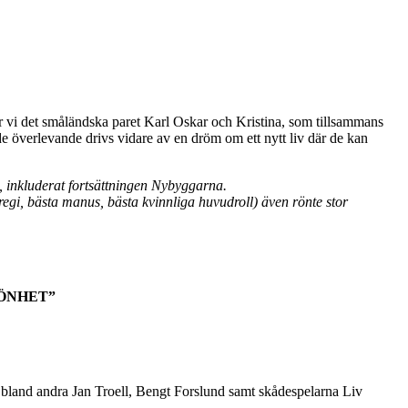
er vi det småländska paret Karl Oskar och Kristina, som tillsammans
e överlevande drivs vidare av en dröm om ett nytt liv där de kan
a, inkluderat fortsättningen Nybyggarna.
regi, bästa manus, bästa kvinnliga huvudroll) även rönte stor
ÖNHET”
nd andra Jan Troell, Bengt Forslund samt skådespelarna Liv