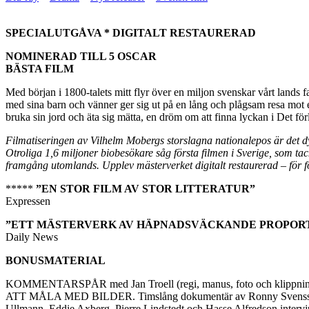
SPECIALUTGÅVA * DIGITALT RESTAURERAD
NOMINERAD TILL 5 OSCAR
BÄSTA FILM
Med början i 1800-talets mitt flyr över en miljon svenskar vårt lands
med sina barn och vänner ger sig ut på en lång och plågsam resa mot 
bruka sin jord och äta sig mätta, en dröm om att finna lyckan i Det för
Filmatiseringen av Vilhelm Mobergs storslagna nationalepos är det dyra
Otroliga 1,6 miljoner biobesökare såg första filmen i Sverige, som ta
framgång utomlands. Upplev mästerverket digitalt restaurerad – för 
*****
”EN STOR FILM AV STOR LITTERATUR”
Expressen
”ETT MÄSTERVERK AV HÄPNADSVÄCKANDE PROPORT
Daily News
BONUSMATERIAL
KOMMENTARSPÅR med Jan Troell (regi, manus, foto och klippning)
ATT MÅLA MED BILDER. Timslång dokumentär av Ronny Svensson och 
Ullmann, Eddie Axberg, Pierre Lindstedt och Hasse Alfredson intervj