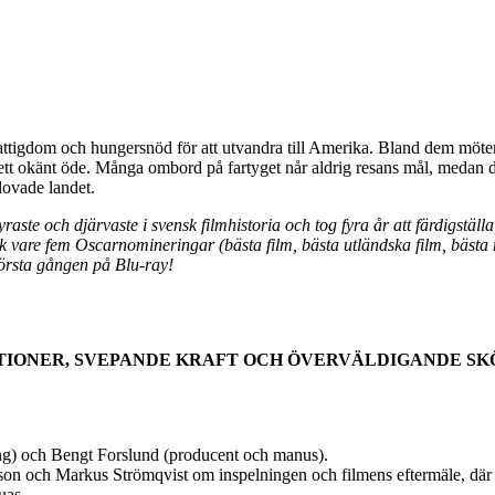
 fattigdom och hungersnöd för att utvandra till Amerika. Bland dem möt
ett okänt öde. Många ombord på fartyget når aldrig resans mål, medan d
lovade landet.
ste och djärvaste i svensk filmhistoria och tog fyra år att färdigställ
ck vare fem Oscarnomineringar (bästa film, bästa utländska film, bästa 
första gången på Blu-ray!
IONER, SVEPANDE KRAFT OCH ÖVERVÄLDIGANDE SK
 och Bengt Forslund (producent och manus).
Markus Strömqvist om inspelningen och filmens eftermäle, där bla
uas.