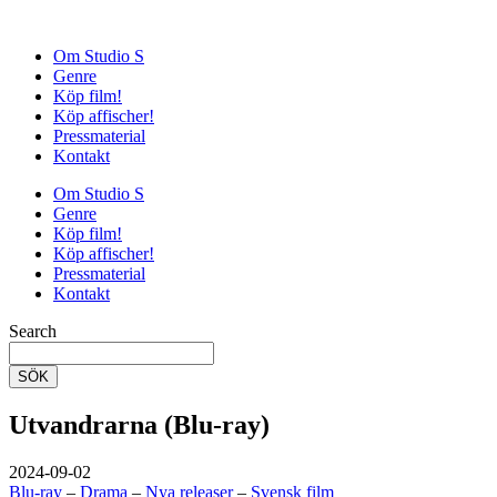
Om Studio S
Genre
Köp film!
Köp affischer!
Pressmaterial
Kontakt
Om Studio S
Genre
Köp film!
Köp affischer!
Pressmaterial
Kontakt
Search
SÖK
Utvandrarna (Blu-ray)
2024-09-02
Blu-ray
–
Drama
–
Nya releaser
–
Svensk film