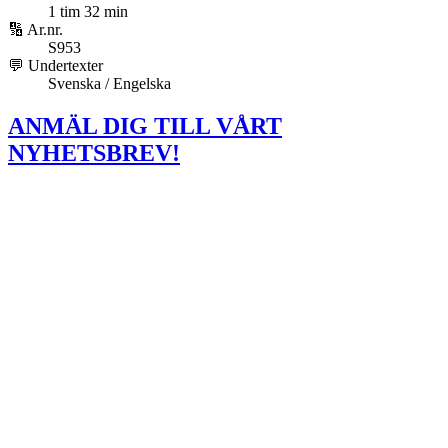
1 tim 32 min
🔢 Ar.nr.
S953
💬 Undertexter
Svenska / Engelska
ANMÄL DIG TILL VÅRT
NYHETSBREV!