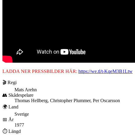
LADDA NER PRESSBILDER HÄR:
https://we.tl/t-KqeM3B1Ltw
🎬 Regi
Mats Arehn
👥 Skådespelare
Thomas Hellberg, Christopher Plummer, Per Oscarsson
🌍 Land
Sverige
📅 År
1977
⏱️ Längd