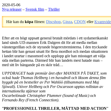
2020-05-06
Nya releaser
–
Svensk film
–
Thriller
Här kan du
köpa
filmen:
Discshop
,
Ginza
,
CDON
eller
Kvarnvid
.
Efter att en högt uppsatt general brutalt mördats i ett sydamerikanskt
land sänds UD-mannen Erik Dalgren dit för att medla mellan
vänstergerillan och de styrande högerextremisterna. I den tryckande
hettan blir han genast utsatt för flera mordhot och medan situationen
i landet urartar i massmord och upplopp gör han misstaget att välja
sida mellan parterna. Därmed blir han landets mest hatade man –
med sitt liv hängande på en skör tråd…
UPPDRAGET hade premiär året efter MANNEN PÅ TAKET, som
också hade Thomas Hellberg i en huvudroll och liksom denna film
byggde på en bestseller av Per Wahlöö (tillsammans med Maj
Sjöwall). Utöver Hellberg och Per Oscarsson upptas rollistan av
internationella stjärnor som
Oscarbelönade Christopher Plummer (Sound of Music) och
Fernando Rey (French Connection)
.
”
PROFESSIONELL THRILLER, MÄTTAD MED ACTION
”