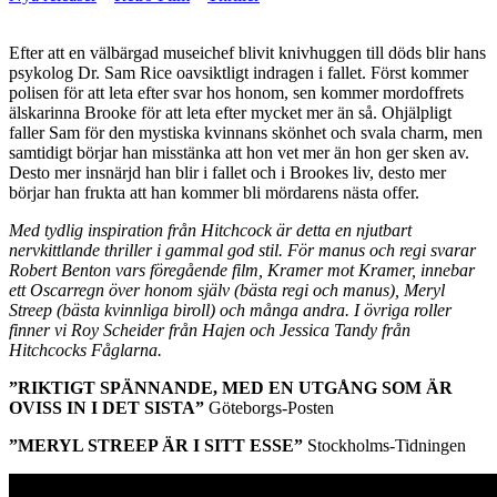
Efter att en välbärgad museichef blivit knivhuggen till döds blir hans
psykolog Dr. Sam Rice oavsiktligt indragen i fallet. Först kommer
polisen för att leta efter svar hos honom, sen kommer mordoffrets
älskarinna Brooke för att leta efter mycket mer än så. Ohjälpligt
faller Sam för den mystiska kvinnans skönhet och svala charm, men
samtidigt börjar han misstänka att hon vet mer än hon ger sken av.
Desto mer insnärjd han blir i fallet och i Brookes liv, desto mer
börjar han frukta att han kommer bli mördarens nästa offer.
Med tydlig inspiration från Hitchcock är detta en njutbart
nervkittlande thriller i gammal god stil. För manus och regi svarar
Robert Benton vars föregående film, Kramer mot Kramer, innebar
ett Oscarregn över honom själv (bästa regi och manus), Meryl
Streep (bästa kvinnliga biroll) och många andra. I övriga roller
finner vi Roy Scheider från Hajen och Jessica Tandy från
Hitchcocks Fåglarna.
”RIKTIGT SPÄNNANDE, MED EN UTGÅNG SOM ÄR
OVISS IN I DET SISTA”
Göteborgs-Posten
”MERYL STREEP ÄR I SITT ESSE”
Stockholms-Tidningen