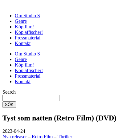
Om Studio S
Genre
Köp film!
Köp affischer!
Pressmaterial
Kontakt
Om Studio S
Genre
Köp film!
Köp affischer!
Pressmaterial
Kontakt
Search
SÖK
Tyst som natten (Retro Film) (DVD)
2023-04-24
Nya releaser
–
Retro Film
–
Thriller