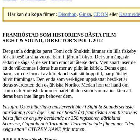
Här kan du
köpa
filmen:
Discshop
,
Ginza
,
CDON
eller
Kvarnvid
.
FRAMRÖSTAD SOM HISTORIENS BÄSTA FILM
SIGHT & SOUND, DIRECTOR’S POLL 2012
Det gamla ödmjuka paret Tomi och Shukishi lämnar sin lilla fiskeby
för att besöka sina vuxna barn i fjärran Tokyo. Det var många år
sedan de sågs så de ser fram emot att återse dem. Men snart inser de
att de välkomnas i deras hus mer av plikt än kärlek. Deras egna
barn, som de format av kärlek och satt sitt hopp till, har plötsligt
blivit främlingar. Den enda som verkligen uppskattar besöket är
deras svärdotter, den osjälviska Noriko. Medan hon tar hand om
Tomi och Shukishi kommer paret till den smärtsamma insikten att
deras barn inte längre behöver dem.
Yasujiro Ozus bitterljuva mästerverk blev i Sight & Sounds senaste
omröstning (som äger rum var tionde år) framröstad som historiens
bästa film av en jury bestående av 358 regissörer, däribland
Scorsese, Coppola och Tarantino. Därmed petade filmen ner ”den
eviga ettan” CITIZEN KANE från tronen
.
* * * * * New York Times