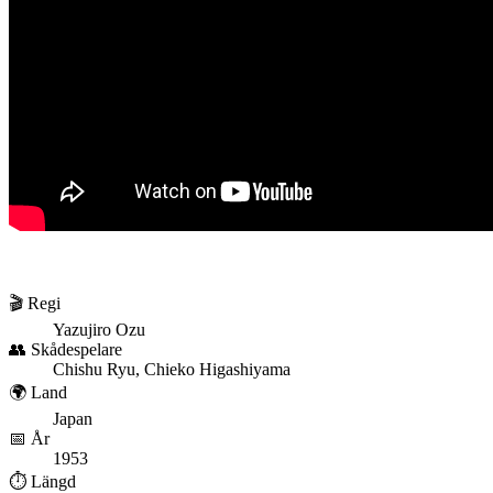
🎬 Regi
Yazujiro Ozu
👥 Skådespelare
Chishu Ryu, Chieko Higashiyama
🌍 Land
Japan
📅 År
1953
⏱️ Längd