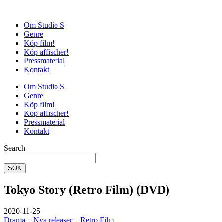
Om Studio S
Genre
Köp film!
Köp affischer!
Pressmaterial
Kontakt
Om Studio S
Genre
Köp film!
Köp affischer!
Pressmaterial
Kontakt
Search
SÖK
Tokyo Story (Retro Film) (DVD)
2020-11-25
Drama
–
Nya releaser
–
Retro Film