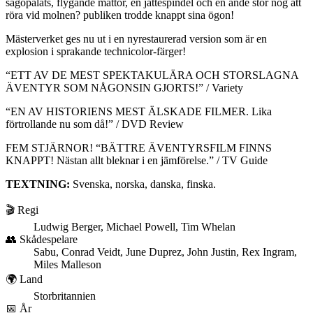
sagopalats, flygande mattor, en jättespindel och en ande stor nog att
röra vid molnen? publiken trodde knappt sina ögon!
Mästerverket ges nu ut i en nyrestaurerad version som är en
explosion i sprakande technicolor-färger!
“ETT AV DE MEST SPEKTAKULÄRA OCH STORSLAGNA
ÄVENTYR SOM NÅGONSIN GJORTS!” / Variety
“EN AV HISTORIENS MEST ÄLSKADE FILMER. Lika
förtrollande nu som då!” / DVD Review
FEM STJÄRNOR! “BÄTTRE ÄVENTYRSFILM FINNS
KNAPPT! Nästan allt bleknar i en jämförelse.” / TV Guide
TEXTNING:
Svenska, norska, danska, finska.
🎬 Regi
Ludwig Berger, Michael Powell, Tim Whelan
👥 Skådespelare
Sabu, Conrad Veidt, June Duprez, John Justin, Rex Ingram,
Miles Malleson
🌍 Land
Storbritannien
📅 År