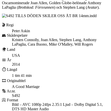
Oscarnominerade Joan Allen, Golden Globe-belönade Anthony
LaPaglia (
Brottskod: Försvunnen
) och Stephen Lang (
Avatar
).
🎬 Regi
Peter Askin
👥 Skådespelare
Kristen Connolly, Joan Allen, Stephen Lang, Anthony
LaPaglia, Cara Buono, Mike O'Malley, Will Rogers
🌍 Land
USA
📅 År
2014
⏱️ Längd
1 tim 41 min
🎞️ Originaltitel
A Good Marriage
🔢 Ar.nr.
S492
📀 Format
Bild – AVC 1080p 24fps 2.35:1 Ljud – Dolby Digital 5.1,
DTS HD Master Audio