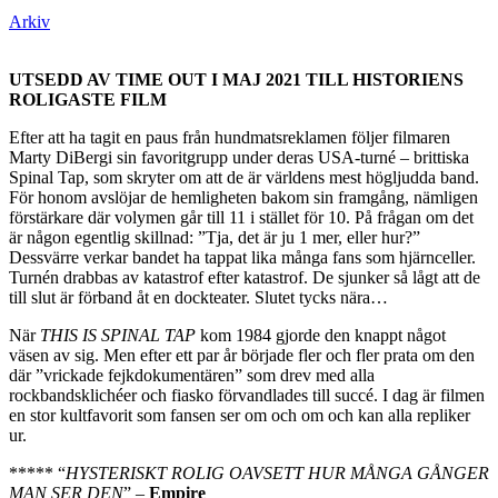
Arkiv
UTSEDD AV TIME OUT I MAJ 2021 TILL HISTORIENS
ROLIGASTE FILM
Efter att ha tagit en paus från hundmatsreklamen följer filmaren
Marty DiBergi sin favoritgrupp under deras USA-turné – brittiska
Spinal Tap, som skryter om att de är världens mest högljudda band.
För honom avslöjar de hemligheten bakom sin framgång, nämligen
förstärkare där volymen går till 11 i stället för 10. På frågan om det
är någon egentlig skillnad: ”Tja, det är ju 1 mer, eller hur?”
Dessvärre verkar bandet ha tappat lika många fans som hjärnceller.
Turnén drabbas av katastrof efter katastrof. De sjunker så lågt att de
till slut är förband åt en dockteater. Slutet tycks nära…
När
THIS IS SPINAL TAP
kom 1984 gjorde den knappt något
väsen av sig. Men efter ett par år började fler och fler prata om den
där ”vrickade fejkdokumentären” som drev med alla
rockbandsklichéer och fiasko förvandlades till succé. I dag är filmen
en stor kultfavorit som fansen ser om och om och kan alla repliker
ur.
***** “
HYSTERISKT ROLIG OAVSETT HUR MÅNGA GÅNGER
MAN SER DEN
” –
Empire