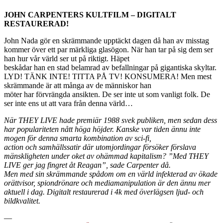
JOHN CARPENTERS KULTFILM – DIGITALT
RESTAURERAD!
John Nada gör en skrämmande upptäckt dagen då han av misstag
kommer över ett par märkliga glasögon. När han tar på sig dem ser
han hur vår värld ser ut på riktigt. Häpet
beskådar han en stad belamrad av befallningar på gigantiska skyltar.
LYD! TÄNK INTE! TITTA PÅ TV! KONSUMERA! Men mest
skrämmande är att många av de människor han
möter har förvrängda ansikten. De ser inte ut som vanligt folk. De
ser inte ens ut att vara från denna värld…
När THEY LIVE hade premiär 1988 svek publiken, men sedan dess
har populariteten nått höga höjder. Kanske var tiden ännu inte
mogen för denna smarta kombination av sci-fi,
action och samhällssatir där utomjordingar försöker förslava
mänskligheten under oket av ohämmad kapitalism? ”Med THEY
LIVE ger jag fingret åt Reagan”, sade Carpenter då.
Men med sin skrämmande spådom om en värld infekterad av ökade
orättvisor, spiondrönare och mediamanipulation är den ännu mer
aktuell i dag. Digitalt restaurerad i 4k med överlägsen ljud- och
bildkvalitet.
—