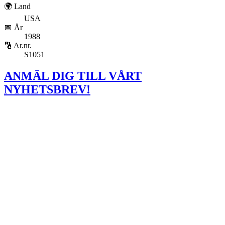
🌍 Land
USA
📅 År
1988
🔢 Ar.nr.
S1051
ANMÄL DIG TILL VÅRT
NYHETSBREV!