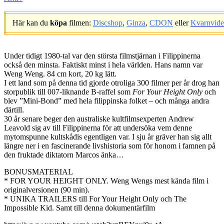
Här kan du
köpa
filmen:
Discshop
,
Ginza
,
CDON
eller
Kvarnvid
.
Under tidigt 1980-tal var den största filmstjärnan i Filippinerna
också den minsta. Faktiskt minst i hela världen. Hans namn var
Weng Weng. 84 cm kort, 20 kg lätt.
I ett land som på denna tid gjorde otroliga 300 filmer per år drog han
storpublik till 007-liknande B-raffel som
For Your Height Only
och
blev ”Mini-Bond” med hela filippinska folket – och många andra
därtill.
30 år senare beger den australiske kultfilmsexperten Andrew
Leavold sig av till Filippinerna för att undersöka vem denne
mytomspunne kultskådis egentligen var. I sju år gräver han sig allt
längre ner i en fascinerande livshistoria som för honom i famnen på
den fruktade diktatorn Marcos änka…
BONUSMATERIAL
* FOR YOUR HEIGHT ONLY. Weng Wengs mest kända film i
originalversionen (90 min).
* UNIKA TRAILERS till For Your Height Only och The
Impossible Kid. Samt till denna dokumentärfilm