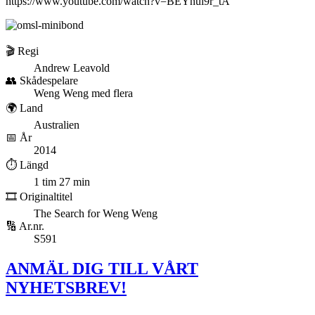
https://www.youtube.com/watch?v=BEYnui9r_tA
🎬 Regi
Andrew Leavold
👥 Skådespelare
Weng Weng med flera
🌍 Land
Australien
📅 År
2014
⏱️ Längd
1 tim 27 min
🎞️ Originaltitel
The Search for Weng Weng
🔢 Ar.nr.
S591
ANMÄL DIG TILL VÅRT
NYHETSBREV!