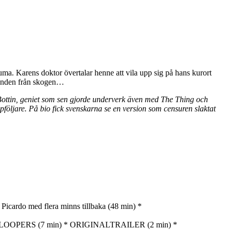
ma. Karens doktor övertalar henne att vila upp sig på hans kurort
ylanden från skogen…
 Bottin, geniet som sen gjorde underverk även med The Thing och
ppföljare. På bio fick svenskarna se en version som censuren slaktat
do med flera minns tillbaka (48 min) *
LOOPERS (7 min) * ORIGINALTRAILER (2 min) *