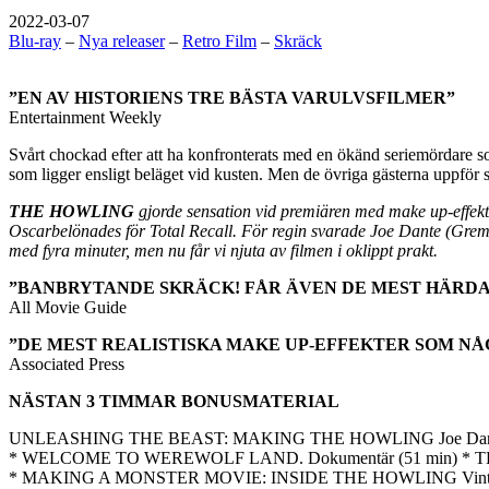
2022-03-07
Blu-ray
–
Nya releaser
–
Retro Film
–
Skräck
”EN AV HISTORIENS TRE BÄSTA VARULVSFILMER”
Entertainment Weekly
Svårt chockad efter att ha konfronterats med en ökänd seriemördare so
som ligger ensligt beläget vid kusten. Men de övriga gästerna uppför 
THE HOWLING
gjorde sensation vid premiären med make up-effekt
Oscarbelönades för Total Recall. För regin svarade Joe Dante (Gremlins
med fyra minuter, men nu får vi njuta av filmen i oklippt prakt.
”BANBRYTANDE SKRÄCK! FÅR ÄVEN DE MEST HÄRDA
All Movie Guide
”DE MEST REALISTISKA MAKE UP-EFFEKTER SOM NÅ
Associated Press
NÄSTAN 3 TIMMAR BONUSMATERIAL
UNLEASHING THE BEAST: MAKING THE HOWLING Joe Dante (regi), J
* WELCOME TO WEREWOLF LAND. Dokumentär (51 min) * T
* MAKING A MONSTER MOVIE: INSIDE THE HOWLING Vintage 