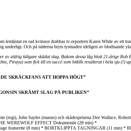
m lemlästat en rad kvinnor drabbas tv-reportern Karen White av ett trau
sig underligt. Och på nätterna bryts tystnaden ideligen av blodisande 
er av aldrig tidigare skådat slag. Bakom dessa låg blott 21-årige Rob
, Piraya) som fick till en succé som hittills resulterat i hela sju (!) u
DE SKRÄCKFANS ATT HOPPA HÖGT”
GONSIN SKRÄMT SLAG PÅ PUBLIKEN”
ohn Sayles (manus) och skådespelarna Dee Wallace, Robert Picar
HE WEREWOLF EFFECT Dokumentär (28 min) *
featurette (8 min) * BORTKLIPPTA TAGNINGAR (11 min) * B