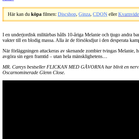
Här kan du
köpa
filmen:
Discshop
,
Ginza
,
CDON
eller
Kvarnvid
.
I en underjordisk militärbas hålls 10-åriga Melanie och tjugo andra ba
vakter till en blodig massa. Alla är de försöksdjur i den desperata kam
När förläggningen attackeras av skenande zombier tvingas Melanie, hen
avgöra sin egen framtid – utan hela mänsklighetens…
MR. Careys bestseller FLICKAN MED GÅVORNA har blivit en nervslitan
Oscarnominerade Glenn Close.