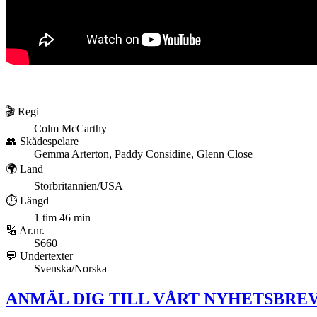
🎬 Regi
Colm McCarthy
👥 Skådespelare
Gemma Arterton, Paddy Considine, Glenn Close
🌍 Land
Storbritannien/USA
⏱️ Längd
1 tim 46 min
🔢 Ar.nr.
S660
💬 Undertexter
Svenska/Norska
ANMÄL DIG TILL VÅRT NYHETSBREV