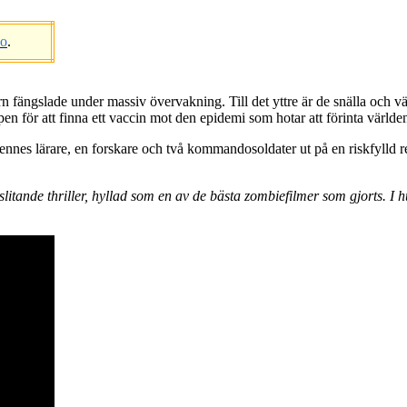
eo
.
rn fängslade under massiv övervakning. Till det yttre är de snälla och vä
pen för att finna ett vaccin mot den epidemi som hotar att förinta världe
nes lärare, en forskare och två kommandosoldater ut på en riskfylld res
de thriller, hyllad som en av de bästa zombiefilmer som gjorts. I h