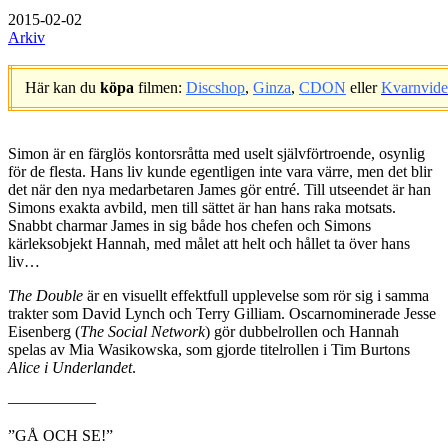
2015-02-02
Arkiv
Här kan du
köpa
filmen:
Discshop
,
Ginza
,
CDON
eller
Kvarnvid
.
Simon är en färglös kontorsråtta med uselt självförtroende, osynlig
för de flesta. Hans liv kunde egentligen inte vara värre, men det blir
det när den nya medarbetaren James gör entré. Till utseendet är han
Simons exakta avbild, men till sättet är han hans raka motsats.
Snabbt charmar James in sig både hos chefen och Simons
kärleksobjekt Hannah, med målet att helt och hållet ta över hans
liv…
The Double
är en visuellt effektfull upplevelse som rör sig i samma
trakter som David Lynch och Terry Gilliam. Oscarnominerade Jesse
Eisenberg (
The Social Network
) gör dubbelrollen och Hannah
spelas av Mia Wasikowska, som gjorde titelrollen i Tim Burtons
Alice i Underlandet
.
—————–
”GÅ OCH SE!”