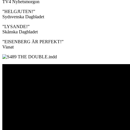
TV4 Nyhetsmorgon
”HELGJUTEN!”
Sydsvenska Dagbladet
”LYSANDE!”
Skånska Dagbladet
”EISENBERG ÄR PERFEKT!”
Viasat