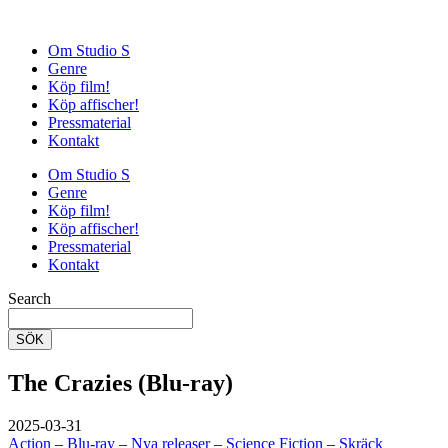
Om Studio S
Genre
Köp film!
Köp affischer!
Pressmaterial
Kontakt
Om Studio S
Genre
Köp film!
Köp affischer!
Pressmaterial
Kontakt
Search
SÖK
The Crazies (Blu-ray)
2025-03-31
Action
–
Blu-ray
–
Nya releaser
–
Science Fiction
–
Skräck