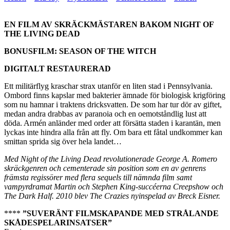
EN FILM AV SKRÄCKMÄSTAREN BAKOM NIGHT OF
THE LIVING DEAD
BONUSFILM: SEASON OF THE WITCH
DIGITALT RESTAURERAD
Ett militärflyg kraschar strax utanför en liten stad i Pennsylvania.
Ombord finns kapslar med bakterier ämnade för biologisk krigföring
som nu hamnar i traktens dricksvatten. De som har tur dör av giftet,
medan andra drabbas av paranoia och en oemotståndlig lust att
döda. Armén anländer med order att försätta staden i karantän, men
lyckas inte hindra alla från att fly. Om bara ett fåtal undkommer kan
smittan sprida sig över hela landet…
Med Night of the Living Dead revolutionerade George A. Romero
skräckgenren och cementerade sin position som en av genrens
främsta regissörer med flera sequels till nämnda film samt
vampyrdramat Martin och Stephen King-succéerna Creepshow och
The Dark Half. 2010 blev The Crazies nyinspelad av Breck Eisner.
****
”SUVERÄNT FILMSKAPANDE MED STRÅLANDE
SKÅDESPELARINSATSER”