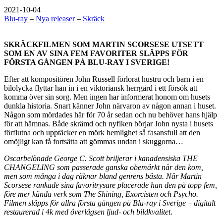
2021-10-04
Blu-ray
–
Nya releaser
–
Skräck
SKRÄCKFILMEN SOM MARTIN SCORSESE UTSETT
SOM EN AV SINA FEM FAVORITER SLÄPPS FÖR
FÖRSTA GÅNGEN PÅ BLU-RAY I SVERIGE!
Efter att kompositören John Russell förlorat hustru och barn i en
bilolycka flyttar han in i en viktoriansk herrgård i ett försök att
komma över sin sorg. Men ingen har informerat honom om husets
dunkla historia. Snart känner John närvaron av någon annan i huset.
Någon som mördades här för 70 år sedan och nu behöver hans hjälp
för att hämnas. Både skrämd och nyfiken börjar John nysta i husets
förflutna och upptäcker en mörk hemlighet så fasansfull att den
omöjligt kan få fortsätta att gömmas undan i skuggorna…
Oscarbelönade George C. Scott briljerar i kanadensiska THE
CHANGELING som passerade ganska obemärkt när den kom,
men som många i dag räknar bland genrens bästa. När Martin
Scorsese rankade sina favoritrysare placerade han den på topp fem,
före mer kända verk som The Shining, Exorcisten och Psycho.
Filmen släpps för allra första gången på Blu-ray i Sverige – digitalt
restaurerad i 4k med överlägsen ljud- och bildkvalitet
.