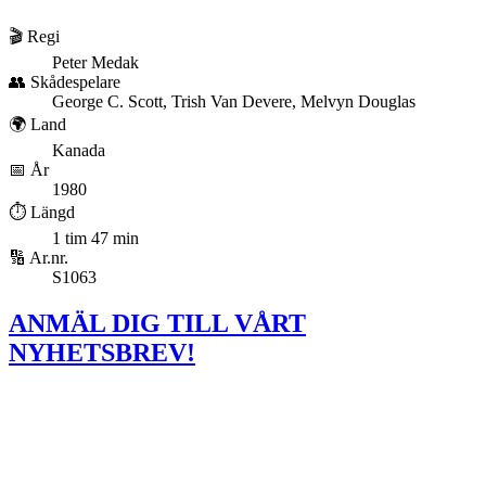
🎬 Regi
Peter Medak
👥 Skådespelare
George C. Scott, Trish Van Devere, Melvyn Douglas
🌍 Land
Kanada
📅 År
1980
⏱️ Längd
1 tim 47 min
🔢 Ar.nr.
S1063
ANMÄL DIG TILL VÅRT
NYHETSBREV!