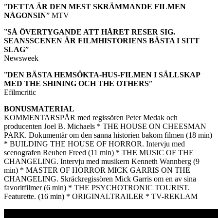
”
DETTA ÄR DEN MEST SKRÄMMANDE FILMEN
NÅGONSIN
” MTV
”
SÅ ÖVERTYGANDE ATT HÅRET RESER SIG.
SEANSSCENEN ÄR FILMHISTORIENS BÄSTA I SITT
SLAG
”
Newsweek
”
DEN BÄSTA HEMSÖKTA-HUS-FILMEN I SÄLLSKAP
MED THE SHINING OCH THE OTHERS
”
Efilmcritic
BONUSMATERIAL
KOMMENTARSPÅR med regissören Peter Medak och
producenten Joel B. Michaels * THE HOUSE ON CHEESMAN
PARK. Dokumentär om den sanna historien bakom filmen (18 min)
* BUILDING THE HOUSE OF HORROR. Intervju med
scenografen Reuben Freed (11 min) * THE MUSIC OF THE
CHANGELING. Intervju med musikern Kenneth Wannberg (9
min) * MASTER OF HORROR MICK GARRIS ON THE
CHANGELING. Skräckregissören Mick Garris om en av sina
favoritfilmer (6 min) * THE PSYCHOTRONIC TOURIST.
Featurette. (16 min) * ORIGINALTRAILER * TV-REKLAM