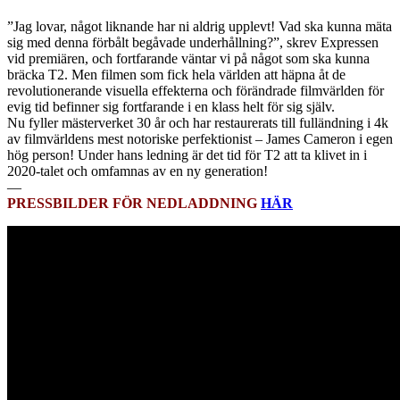
”Jag lovar, något liknande har ni aldrig upplevt! Vad ska kunna mäta
sig med denna förbålt begåvade underhållning?”, skrev Expressen
vid premiären, och fortfarande väntar vi på något som ska kunna
bräcka T2. Men filmen som fick hela världen att häpna åt de
revolutionerande visuella effekterna och förändrade filmvärlden för
evig tid befinner sig fortfarande i en klass helt för sig själv.
Nu fyller mästerverket 30 år och har restaurerats till fulländning i 4k
av filmvärldens mest notoriske perfektionist – James Cameron i egen
hög person! Under hans ledning är det tid för T2 att ta klivet in i
2020-talet och omfamnas av en ny generation!
—
PRESSBILDER FÖR NEDLADDNING
HÄR