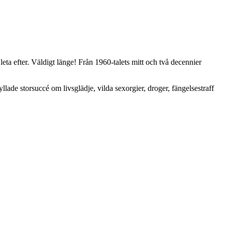
fter. Väldigt länge! Från 1960-talets mitt och två decennier
llade storsuccé om livsglädje, vilda sexorgier, droger, fängelsestraff