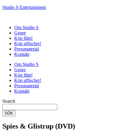
Studio S Entertainment
Om Studio S
Genre
Köp film!
Köp affischer!
Pressmaterial
Kontakt
Om Studio S
Genre
Köp film!
Köp affischer!
Pressmaterial
Kontakt
Search
SÖK
Spies & Glistrup (DVD)