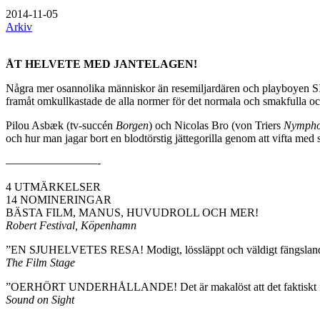
2014-11-05
Arkiv
ÅT HELVETE MED JANTELAGEN!
Några mer osannolika människor än resemiljardären och playboyen 
framåt omkullkastade de alla normer för det normala och smakfulla oc
Pilou Asbæk (tv-succén
Borgen
) och Nicolas Bro (von Triers
Nympho
och hur man jagar bort en blodtörstig jättegorilla genom att vifta med 
————————-
4 UTMÄRKELSER
14 NOMINERINGAR
BÄSTA FILM, MANUS, HUVUDROLL OCH MER!
Robert Festival, Köpenhamn
”EN SJUHELVETES RESA! Modigt, lössläppt och väldigt fängslan
The Film Stage
”OERHÖRT UNDERHÅLLANDE! Det är makalöst att det faktiskt funn
Sound on Sight