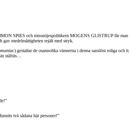
SIMON SPIES och missnöjespolitikern MOGENS GLISTRUP får man leta e
h gav medelmåttigheten rejält med stryk.
maniac
) gestaltar de osannolika vännerna i denna sanslöst roliga och hy
sin ståfräs…
de!”
its två sådana här personer!”