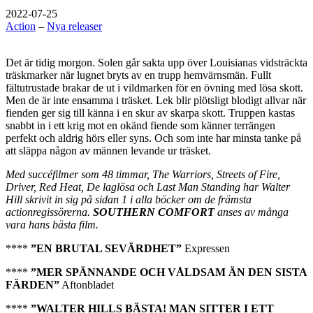
2022-07-25
Action
–
Nya releaser
Det är tidig morgon. Solen går sakta upp över Louisianas vidsträckta
träskmarker när lugnet bryts av en trupp hemvärnsmän. Fullt
fältutrustade brakar de ut i vildmarken för en övning med lösa skott.
Men de är inte ensamma i träsket. Lek blir plötsligt blodigt allvar när
fienden ger sig till känna i en skur av skarpa skott. Truppen kastas
snabbt in i ett krig mot en okänd fiende som känner terrängen
perfekt och aldrig hörs eller syns. Och som inte har minsta tanke på
att släppa någon av männen levande ur träsket.
Med succéfilmer som 48 timmar, The Warriors, Streets of Fire,
Driver, Red Heat, De laglösa och Last Man Standing har Walter
Hill skrivit in sig på sidan 1 i alla böcker om de främsta
actionregissörerna.
SOUTHERN COMFORT
anses av många
vara hans bästa film.
****
”EN BRUTAL SEVÄRDHET”
Expressen
****
”MER SPÄNNANDE OCH VÅLDSAM ÄN DEN SISTA
FÄRDEN”
Aftonbladet
****
”WALTER HILLS BÄSTA! MAN SITTER I ETT