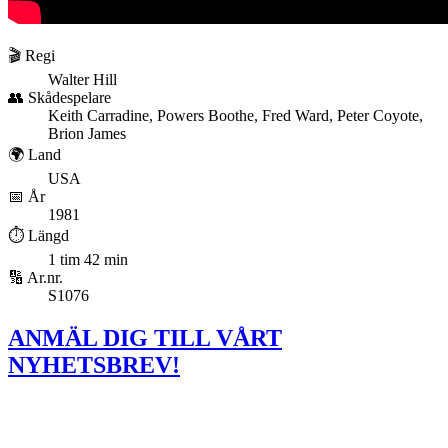
🎬 Regi
Walter Hill
👥 Skådespelare
Keith Carradine, Powers Boothe, Fred Ward, Peter Coyote,
Brion James
🌍 Land
USA
📅 År
1981
⏱️ Längd
1 tim 42 min
🔢 Ar.nr.
S1076
ANMÄL DIG TILL VÅRT
NYHETSBREV!