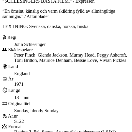
“SCHLESINGERS BÄSTA FILM.” / Expressen
“En ömsint, känslig och varm skildring fylld av allmängiltiga
sanningar.” / Aftonbladet
TEXTNING: Svenska, danska, norska, finska
🎬 Regi
John Schlesinger
👥 Skådespelare
Peter Finch, Glenda Jackson, Murray Head, Peggy Ashcroft,
Toni Britton, Maurice Denham, Bessie Love, Vivian Pickles
🌍 Land
England
📅 År
1971
⏱️ Längd
131 min
🎞️ Originaltitel
Sunday, bloody Sunday
🔢 Ar.nr.
S122
📀 Format
Region 2, Pal, Stereo, Anamorfisk widescreen (1.85:1)