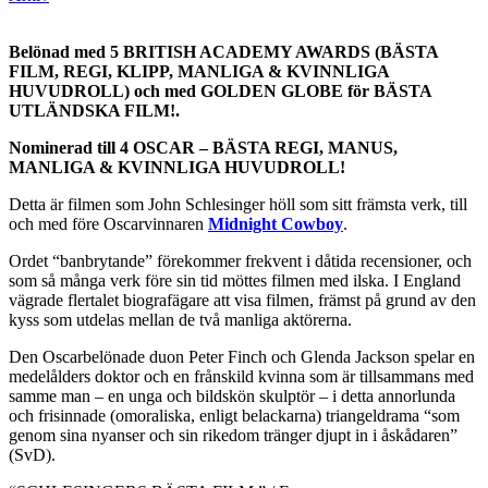
Belönad med 5 BRITISH ACADEMY AWARDS (BÄSTA
FILM, REGI, KLIPP, MANLIGA & KVINNLIGA
HUVUDROLL) och med GOLDEN GLOBE för BÄSTA
UTLÄNDSKA FILM!.
Nominerad till 4 OSCAR – BÄSTA REGI, MANUS,
MANLIGA & KVINNLIGA HUVUDROLL!
Detta är filmen som John Schlesinger höll som sitt främsta verk, till
och med före Oscarvinnaren
Midnight Cowboy
.
Ordet “banbrytande” förekommer frekvent i dåtida recensioner, och
som så många verk före sin tid möttes filmen med ilska. I England
vägrade flertalet biografägare att visa filmen, främst på grund av den
kyss som utdelas mellan de två manliga aktörerna.
Den Oscarbelönade duon Peter Finch och Glenda Jackson spelar en
medelålders doktor och en frånskild kvinna som är tillsammans med
samme man – en unga och bildskön skulptör – i detta annorlunda
och frisinnade (omoraliska, enligt belackarna) triangeldrama “som
genom sina nyanser och sin rikedom tränger djupt in i åskådaren”
(SvD).