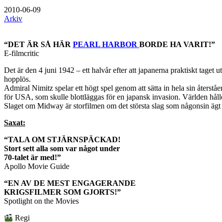
2010-06-09
Arkiv
“DET ÄR SÅ HÄR
PEARL HARBOR
BORDE HA VARIT!”
E-filmcritic
Det är den 4 juni 1942 – ett halvår efter att japanerna praktiskt taget
hopplös.
Admiral Nimitz spelar ett högt spel genom att sätta in hela sin återståe
för USA, som skulle blottläggas för en japansk invasion. Världen hål
Slaget om Midway är storfilmen om det största slag som någonsin ägt r
Saxat:
“TALA OM STJÄRNSPÄCKAD!
Stort sett alla som var något under
70-talet är med!”
Apollo Movie Guide
“EN AV DE MEST ENGAGERANDE
KRIGSFILMER SOM GJORTS!”
Spotlight on the Movies
Regi