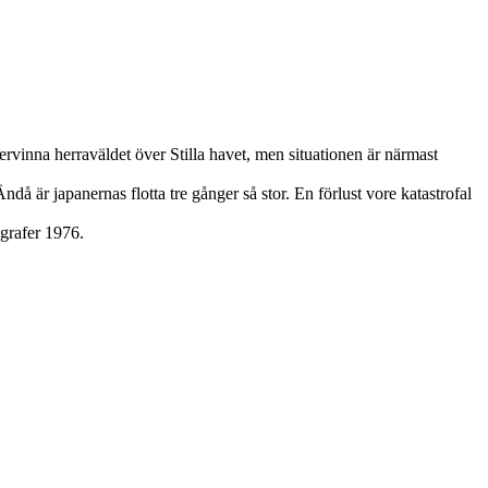
tervinna herraväldet över Stilla havet, men situationen är närmast
ndå är japanernas flotta tre gånger så stor. En förlust vore katastrofal
ografer 1976.