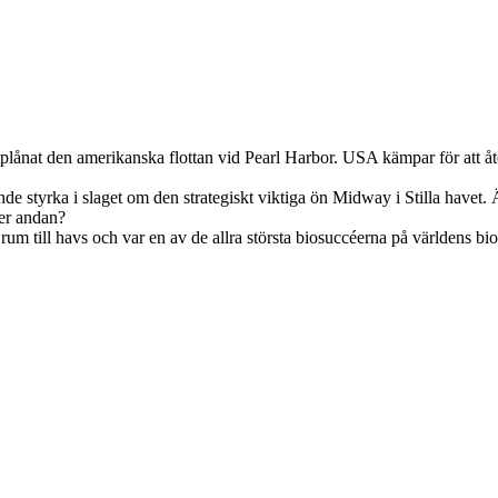
 utplånat den amerikanska flottan vid Pearl Harbor. USA kämpar för att å
nde styrka i slaget om den strategiskt viktiga ön Midway i Stilla havet. Ä
ler andan?
um till havs och var en av de allra största biosuccéerna på världens bi