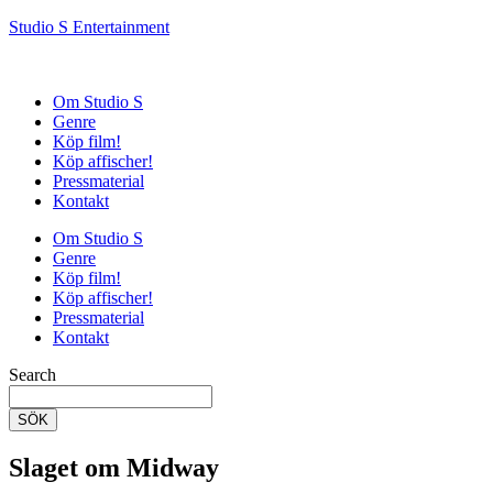
Studio S Entertainment
Om Studio S
Genre
Köp film!
Köp affischer!
Pressmaterial
Kontakt
Om Studio S
Genre
Köp film!
Köp affischer!
Pressmaterial
Kontakt
Search
SÖK
Slaget om Midway