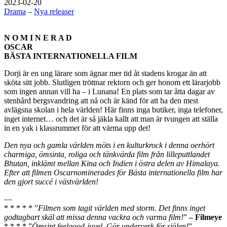
2023-02-20
Drama
–
Nya releaser
N O M I N E R A D
OSCAR
BÄSTA INTERNATIONELLA FILM
Dorji är en ung lärare som ägnar mer tid åt stadens krogar än att
sköta sitt jobb. Slutligen tröttnar rektorn och ger honom ett lärarjobb
som ingen annan vill ha – i Lunana! En plats som tar åtta dagar av
stenhård bergsvandring att nå och är känd för att ha den mest
avlägsna skolan i hela världen! Här finns inga butiker, inga telefoner,
inget internet… och det är så jäkla kallt att man är tvungen att ställa
in en yak i klassrummet för att värma upp det!
Den nya och gamla världen möts i en kulturkrock i denna oerhört
charmiga, ömsinta, roliga och tänkvärda film från lilleputtlandet
Bhutan, inklämt mellan Kina och Indien i östra delen av Himalaya.
Efter att filmen Oscarnominerades för Bästa internationella film har
den gjort succé i västvärlden!
—
* * * * * ”
Filmen som tagit världen med storm. Det finns inget
godtagbart skäl att missa denna vackra och varma film!
”
– Filmeye
* * * * ”
Ömsint feelgood-juvel. Gör underverk för själen!
”
–