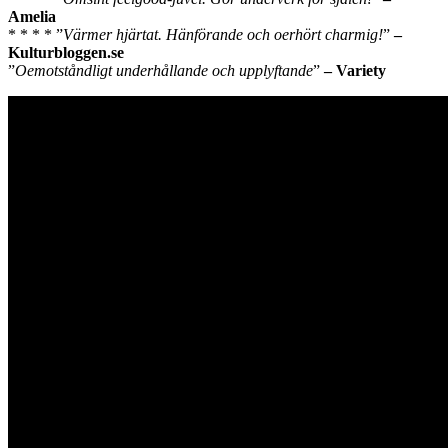
Amelia
* * * * ”
Värmer hjärtat. Hänförande och oerhört charmig!
”
–
Kulturbloggen.se
”
Oemotståndligt underhållande och upplyftande
”
– Variety