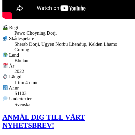
Regi
Pawo Choyning Dorji
Skådespelare
Sherab Dorji, Ugyen Norbu Lhendup, Kelden Lhamo
Gurung
Land
Bhutan
År
2022
Längd
1 tim 45 min
Ar.nr.
S1103
Undertexter
Svenska
ANMÄL DIG TILL VÅRT
NYHETSBREV!