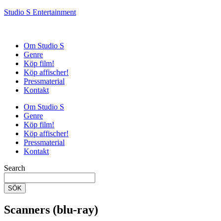
Studio S Entertainment
Om Studio S
Genre
Köp film!
Köp affischer!
Pressmaterial
Kontakt
Om Studio S
Genre
Köp film!
Köp affischer!
Pressmaterial
Kontakt
Search
SÖK
Scanners (blu-ray)