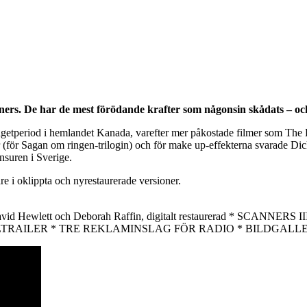
ners. De har de mest förödande krafter som någonsin skådats – och
tperiod i hemlandet Kanada, varefter mer påkostade filmer som The 
r (för Sagan om ringen-trilogin) och för make up-effekterna svarade D
nsuren i Sverige.
e i oklippta och nyrestaurerade versioner.
Hewlett och Deborah Raffin, digitalt restaurerad * SCANNERS 
ORIGINALTRAILER * TRE REKLAMINSLAG FÖR RADIO * BILDGALLE