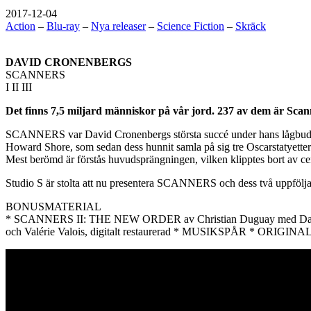
2017-12-04
Action
–
Blu-ray
–
Nya releaser
–
Science Fiction
–
Skräck
DAVID CRONENBERGS
SCANNERS
I II III
Det finns 7,5 miljard människor på vår jord. 237 av dem är Scan
SCANNERS var David Cronenbergs största succé under hans lågbudge
Howard Shore, som sedan dess hunnit samla på sig tre Oscarstatyette
Mest berömd är förstås huvudsprängningen, vilken klipptes bort av ce
Studio S är stolta att nu presentera SCANNERS och dess två uppföljar
BONUSMATERIAL
* SCANNERS II: THE NEW ORDER av Christian Duguay med David 
och Valérie Valois, digitalt restaurerad * MUSIKSPÅR * 