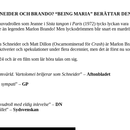
NEIDER OCH BRANDO? “BEING MARIA” BERÄTTAR DEN
 huvudrollen som Jeanne i
Sista tangon i Paris
(1972) tycks lyckan vara 
dre än legenden Marlon Brando! Men lyckodrömmen blir snart en mardrö
ia Schneider och Matt Dillon (Oscarnominerad för
Crash
) är Marlon Br
iverier och spekulationer under flera decennier, men det är först nu so
024 och är en film som lär höra talas om sig.
lmvärld. Vartolomei briljerar som Schneider
” –
Aftonbladet
 sympati
” –
GP
vudroll med eldig inlevelse
” –
DN
llet
” –
Sydsvenskan