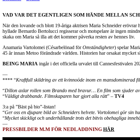
VAD VAR DET EGENTLIGEN SOM HÄNDE MELLAN SCH
När den lovande och blott 19-åriga aktrisen Maria Schneider erövrar
hyllade Bernardo Bertolucci regisserar och motspelare är ingen min
skaka om Maria så illa att det kommer påverka resten av hennes liv.
Anamaria Vartolomei (Césarbelönad för
Omständigheter
) spelar Mar
45 år innan Metoo förändrade världen. Historien har orsakat mycket skr
BEING MARIA
ingår i det officiella urvalet till Cannesfestivalen 2
—
**** “
Kraftfull skildring av ett kvinnoöde inom en mansdominerad fi
“
Dillon axlar rollen som Brando med bravur… En film som sjuder av
“
Väldigt drabbande. Filmskaparen har gjort alla rätt
” –
TV4
3:a på ”Bäst på bio”-listan!
“
Ger oss en djupare bild av Schneiders helvete. Vortolomei gör sin hu
“
Mycket skickligt och underhållande trots det bitvis obehagliga innehå
—
PRESSBILDER M.M FÖR NEDLADDNING
HÄR