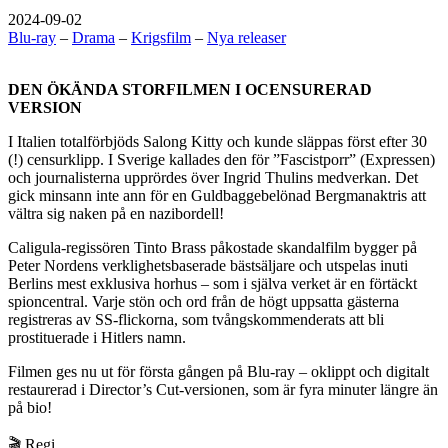
2024-09-02
Blu-ray
–
Drama
–
Krigsfilm
–
Nya releaser
DEN ÖKÄNDA STORFILMEN I OCENSURERAD
VERSION
I Italien totalförbjöds Salong Kitty och kunde släppas först efter 30
(!) censurklipp. I Sverige kallades den för ”Fascistporr” (Expressen)
och journalisterna upprördes över Ingrid Thulins medverkan. Det
gick minsann inte ann för en Guldbaggebelönad Bergmanaktris att
vältra sig naken på en nazibordell!
Caligula-regissören Tinto Brass påkostade skandalfilm bygger på
Peter Nordens verklighetsbaserade bästsäljare och utspelas inuti
Berlins mest exklusiva horhus – som i själva verket är en förtäckt
spioncentral. Varje stön och ord från de högt uppsatta gästerna
registreras av SS-flickorna, som tvångskommenderats att bli
prostituerade i Hitlers namn.
Filmen ges nu ut för första gången på Blu-ray – oklippt och digitalt
restaurerad i Director’s Cut-versionen, som är fyra minuter längre än
på bio!
🎬 Regi