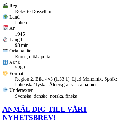
Regi
Roberto Rossellini
Land
Italien
År
1945
Längd
98 min
Originaltitel
Roma, città aperta
Ar.nr.
S283
Format
Region 2, Bild 4×3 (1.33:1), Ljud Monomix, Språk:
Italienska/Tyska, Åldersgräns 15 å på bio
Undertexter
Svenska, danska, norska, finska
ANMÄL DIG TILL VÅRT
NYHETSBREV!