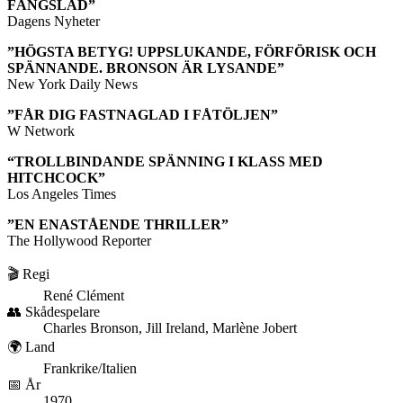
FÄNGSLAD”
Dagens Nyheter
”HÖGSTA BETYG! UPPSLUKANDE, FÖRFÖRISK OCH
SPÄNNANDE. BRONSON ÄR LYSANDE”
New York Daily News
”FÅR DIG FASTNAGLAD I FÅTÖLJEN”
W Network
“TROLLBINDANDE SPÄNNING I KLASS MED
HITCHCOCK”
Los Angeles Times
”EN ENASTÅENDE THRILLER”
The Hollywood Reporter
🎬 Regi
René Clément
👥 Skådespelare
Charles Bronson, Jill Ireland, Marlène Jobert
🌍 Land
Frankrike/Italien
📅 År
1970