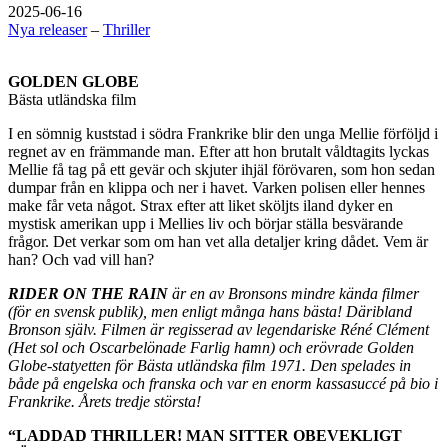
2025-06-16
Nya releaser
–
Thriller
GOLDEN GLOBE
Bästa utländska film
I en sömnig kuststad i södra Frankrike blir den unga Mellie förföljd i
regnet av en främmande man. Efter att hon brutalt våldtagits lyckas
Mellie få tag på ett gevär och skjuter ihjäl förövaren, som hon sedan
dumpar från en klippa och ner i havet. Varken polisen eller hennes
make får veta något. Strax efter att liket sköljts iland dyker en
mystisk amerikan upp i Mellies liv och börjar ställa besvärande
frågor. Det verkar som om han vet alla detaljer kring dådet. Vem är
han? Och vad vill han?
RIDER ON THE RAIN
är en av Bronsons mindre kända filmer
(för en svensk publik), men enligt många hans bästa! Däribland
Bronson själv. Filmen är regisserad av legendariske Réné Clément
(Het sol och Oscarbelönade Farlig hamn) och erövrade Golden
Globe-statyetten för Bästa utländska film 1971. Den spelades in
både på engelska och franska och var en enorm kassasuccé på bio i
Frankrike. Årets tredje största!
“LADDAD THRILLER! MAN SITTER OBEVEKLIGT