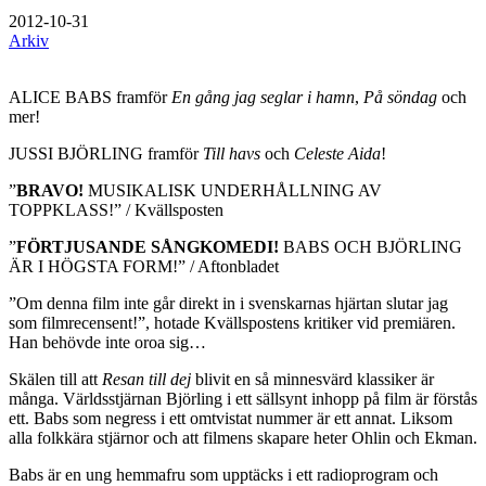
2012-10-31
Arkiv
ALICE BABS framför
En gång jag seglar i hamn
,
På söndag
och
mer!
JUSSI BJÖRLING framför
Till havs
och
Celeste Aida
!
”
BRAVO!
MUSIKALISK UNDERHÅLLNING AV
TOPPKLASS!” / Kvällsposten
”
FÖRTJUSANDE SÅNGKOMEDI!
BABS OCH BJÖRLING
ÄR I HÖGSTA FORM!” / Aftonbladet
”Om denna film inte går direkt in i svenskarnas hjärtan slutar jag
som filmrecensent!”, hotade Kvällspostens kritiker vid premiären.
Han behövde inte oroa sig…
Skälen till att
Resan till dej
blivit en så minnesvärd klassiker är
många. Världsstjärnan Björling i ett sällsynt inhopp på film är förstås
ett. Babs som negress i ett omtvistat nummer är ett annat. Liksom
alla folkkära stjärnor och att filmens skapare heter Ohlin och Ekman.
Babs är en ung hemmafru som upptäcks i ett radioprogram och