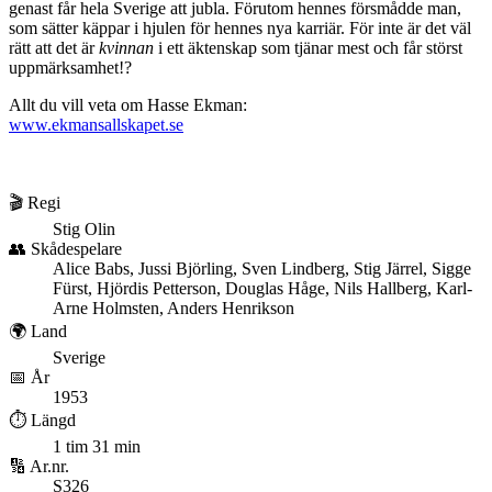
genast får hela Sverige att jubla. Förutom hennes försmådde man,
som sätter käppar i hjulen för hennes nya karriär. För inte är det väl
rätt att det är
kvinnan
i ett äktenskap som tjänar mest och får störst
uppmärksamhet!?
Allt du vill veta om Hasse Ekman:
www.ekmansallskapet.se
🎬 Regi
Stig Olin
👥 Skådespelare
Alice Babs, Jussi Björling, Sven Lindberg, Stig Järrel, Sigge
Fürst, Hjördis Petterson, Douglas Håge, Nils Hallberg, Karl-
Arne Holmsten, Anders Henrikson
🌍 Land
Sverige
📅 År
1953
⏱️ Längd
1 tim 31 min
🔢 Ar.nr.
S326