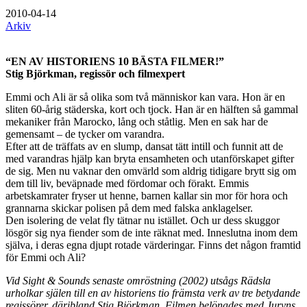
2010-04-14
Arkiv
“EN AV HISTORIENS 10 BÄSTA FILMER!”
Stig Björkman, regissör och filmexpert
Emmi och Ali är så olika som två människor kan vara. Hon är en
sliten 60-årig städerska, kort och tjock. Han är en hälften så gammal
mekaniker från Marocko, lång och ståtlig. Men en sak har de
gemensamt – de tycker om varandra.
Efter att de träffats av en slump, dansat tätt intill och funnit att de
med varandras hjälp kan bryta ensamheten och utanförskapet gifter
de sig. Men nu vaknar den omvärld som aldrig tidigare brytt sig om
dem till liv, beväpnade med fördomar och förakt. Emmis
arbetskamrater fryser ut henne, barnen kallar sin mor för hora och
grannarna skickar polisen på dem med falska anklagelser.
Den isolering de velat fly tätnar nu istället. Och ur dess skuggor
lösgör sig nya fiender som de inte räknat med. Inneslutna inom dem
själva, i deras egna djupt rotade värderingar. Finns det någon framtid
för Emmi och Ali?
Vid Sight & Sounds senaste omröstning (2002) utsågs Rädsla
urholkar själen till en av historiens tio främsta verk av tre betydande
regissörer, däribland Stig Björkman. Filmen belönades med Juryns