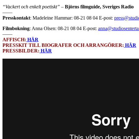
“Vackert och enkelt poetiskt”
–
Björns filmguide, Sveriges Radio
——
Presskontakt
: Madeleine Hammar: 08-21 08 04 E-post:
press@studio
Filmbokning
: Anna Olsen: 08-21 08 04 E-post:
anna@studiosenterta
——
AFFISCH:
HÄR
PRESSKIT TILL BIOGRAFER OCH ARRANGÖRER:
HÄR
PRESSBILDER:
HÄR