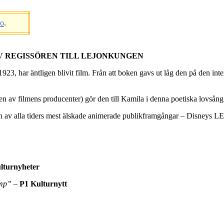
eo
.
AV REGISSÖREN TILL LEJONKUNGEN
har äntligen blivit film. Från att boken gavs ut låg den på den internati
 av filmens producenter) gör den till Kamila i denna poetiska lovsång
e en av alla tiders mest älskade animerade publikframgångar – Disn
lturnyheter
ump”
–
P1 Kulturnytt