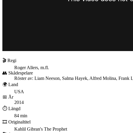
🎬 Regi
Roger Allers, m.fl.
👥 Skådespelare
Röster av: Liam Neeson, Salma Hayek, Alfred Molina, Frank L
🌍 Land
USA
📅 År
2014
⏱️ Längd
84 min
🎞️ Originaltitel
Kahlil Gibran's The Prophet