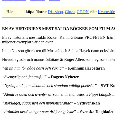
Här kan du
köpa
filmen:
Discshop
,
Ginza
,
CDON
eller
Kvarnvid
.
EN AV HISTORIENS MEST SÅLDA BÖCKER SOM FILM 
En av historiens mest sålda böcker, Kahlil Gibrans PROFETEN från 1923, 
miljoner exemplar världen över.
Liam Neeson gör rösten till Mustafa och Salma Hayek (som också är en
Huvudregissör och manusförfattare är Roger Allers som regisserad
“en fin film för både barn och vuxna”
–
Kommunalarbetaren
“äventyrlig och fantasifull”
–
Dagens Nyheter
“Nyskapande, omväxlande och stundom väldigt poetiskt.”
–
SVT Ku
“Almitras öden och äventyr är som en mellanösterns Pippi Långstr
“storslaget, suggestivt och hypnotiserande”
–
Sydsvenskan
“drömlika utsvävningar som dröjer sig kvar”
–
Svenska Dagbladet