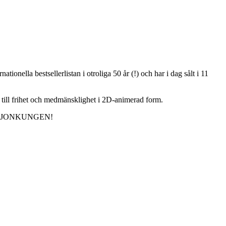
onella bestsellerlistan i otroliga 50 år (!) och har i dag sålt i 11
 till frihet och medmänsklighet i 2D-animerad form.
eys LEJONKUNGEN!