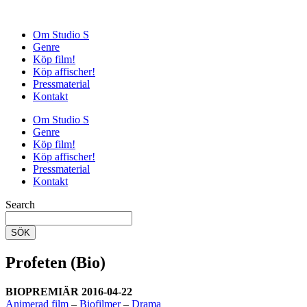
Om Studio S
Genre
Köp film!
Köp affischer!
Pressmaterial
Kontakt
Om Studio S
Genre
Köp film!
Köp affischer!
Pressmaterial
Kontakt
Search
SÖK
Profeten (Bio)
BIOPREMIÄR 2016-04-22
Animerad film
–
Biofilmer
–
Drama