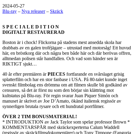
2024-05-27
Blu-ray
–
Nya releaser
–
Skräck
S P E C I A L E D I T I O N
DIGITALT RESTAURERAD
Boston är i chock! Flickorna på stadens mest ansedda skola har
drabbats av en galen troféjägare – utrustad med motorsåg! Ett huvud
här, en bröstkorg där och några ben både här och där berövas offren,
alltmedan polisen står handfallen. Och vad som händer sen är
RIKTIGT sjukt…
40 år efter premiären är
PIECES
fortfarande en svårslaget grisig
splatterfilm och har en stor fanbase i USA. På 80-talet kunde inget
svenskt filmbolag ens drömma om att filmen skulle bli godkänd av
censuren, så det är först nu som den börjar sin klättring mot
kultstatus på Blu-ray. För regin svarar Juan Piquer Simón och
manuset är skrivet av Joe D’Amato, ökänd italiensk regissör av
synnerligen brutala rysare och ett hundratal porrfilmer.
ÖVER 2 TIM BONUSMATERIAL!
* INTRODUKTION av Jack Taylor som spelar professor Brown *
KOMMENTARSPÅR med skräckexperterna Calum Waddell
(regissör av skräckfilmsdokumentärer) och Tony Timpone (Fangoria