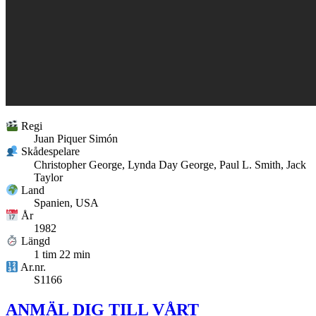
Regi
Juan Piquer Simón
Skådespelare
Christopher George, Lynda Day George, Paul L. Smith, Jack
Taylor
Land
Spanien, USA
År
1982
Längd
1 tim 22 min
Ar.nr.
S1166
ANMÄL DIG TILL VÅRT