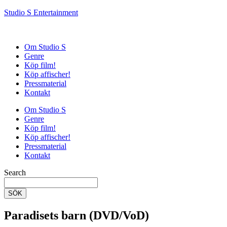
Studio S Entertainment
Om Studio S
Genre
Köp film!
Köp affischer!
Pressmaterial
Kontakt
Om Studio S
Genre
Köp film!
Köp affischer!
Pressmaterial
Kontakt
Search
SÖK
Paradisets barn (DVD/VoD)