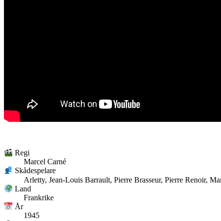
Regi
Marcel Carné
Skådespelare
Arletty, Jean-Louis Barrault, Pierre Brasseur, Pierre Renoir, Ma
Land
Frankrike
År
1945