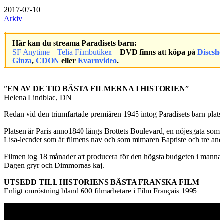
2017-07-10
Arkiv
Här kan du streama Paradisets barn:
SF Anytime
–
Telia Filmbutiken
–
DVD finns att köpa på
Discsh
Ginza
,
CDON
eller
Kvarnvideo
.
.
”
EN AV DE TIO BÄSTA FILMERNA I HISTORIEN
”
Helena Lindblad, DN
Redan vid den triumfartade premiären 1945 intog Paradisets barn platse
Platsen är Paris anno1840 längs Brottets Boulevard, en nöjesgata som 
Lisa-leendet som är filmens nav och som mimaren Baptiste och tre and
Filmen tog 18 månader att producera för den högsta budgeten i manna
Dagen gryr och Dimmornas kaj.
UTSEDD TILL HISTORIENS BÄSTA FRANSKA FILM
Enligt omröstning bland 600 filmarbetare i Film Français 1995