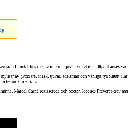
op
,
n som fransk films mest värdefulla juvel, vilket den alltjämt anses vara
myllrar av gycklare, fnask, tjuvar, adelsmän och vanliga fyllbultar. H
ra herrar strider om.
minne. Marcel Carné regisserade och poeten Jacques Prévert skrev man