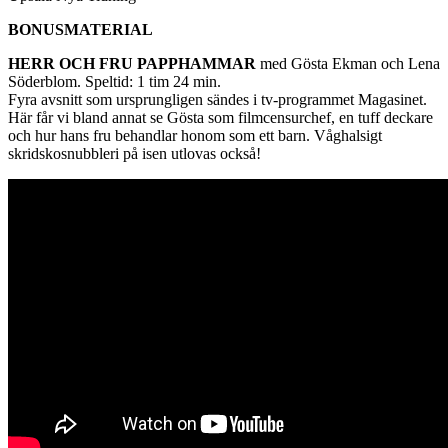
BONUSMATERIAL
HERR OCH FRU PAPPHAMMAR
med Gösta Ekman och Lena
Söderblom. Speltid: 1 tim 24 min.
Fyra avsnitt som ursprungligen sändes i tv-programmet Magasinet.
Här får vi bland annat se Gösta som filmcensurchef, en tuff deckare
och hur hans fru behandlar honom som ett barn. Våghalsigt
skridskosnubbleri på isen utlovas också!