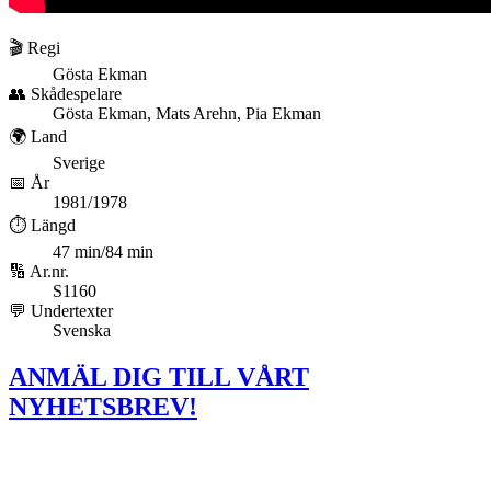
🎬 Regi
Gösta Ekman
👥 Skådespelare
Gösta Ekman, Mats Arehn, Pia Ekman
🌍 Land
Sverige
📅 År
1981/1978
⏱️ Längd
47 min/84 min
🔢 Ar.nr.
S1160
💬 Undertexter
Svenska
ANMÄL DIG TILL VÅRT
NYHETSBREV!