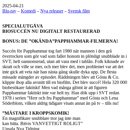
2025-04-21
Blu-ray
–
Komedi
–
Nya releaser
–
Svensk film
SPECIALUTGÅVA
BIOSUCCÉN NU DIGITALT RESTAURERAD
BONUS: DE ”OKÄNDA”PAPPHAMMAR-FILMERNA!
Succén för Papphammar tog fart 1980 när mannen i den grå
överrocken som gör vad som faller honom in plötsligt snubblade in i
SVT, helt oannonserad, utan att vara med i tablån. Folk kiknade av
skratt och ville se mer, och mer blev det, men problemet var att det
inte gick att veta när han nästa gång skulle dyka upp. De flesta
missade mängder av episoder. Räddningen blev att Gösta & Co.
klippte ihop alla avsnitt till en biofilm. Det blev succé! Hela 320 000
biobesökare faktiskt! Men vad många glömt är att figuren
Papphammar faktiskt inte var helt ny. Han dök upp i SVT redan
1978 i serien ”Herr och fru Papphammar” med Gösta och Lena
Söderblom, vilken aldrig tidigare visats annat än på tv – tills nu!
”MÄSTARE I KROPPSKOMIK!
En magnifikare snubblare tror jag inte man
kan hitta. Bitvis VANVETTIGT ROLIGT”
Upsala Nya Tidning