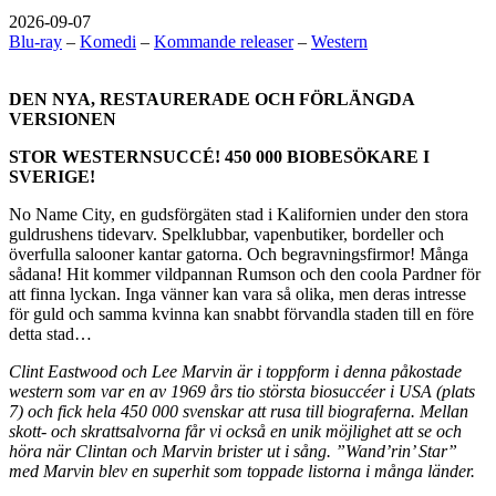
2026-09-07
Blu-ray
–
Komedi
–
Kommande releaser
–
Western
DEN NYA, RESTAURERADE OCH FÖRLÄNGDA
VERSIONEN
STOR WESTERNSUCCÉ! 450 000 BIOBESÖKARE I
SVERIGE!
No Name City, en gudsförgäten stad i Kalifornien under den stora
guldrushens tidevarv. Spelklubbar, vapenbutiker, bordeller och
överfulla salooner kantar gatorna. Och begravningsfirmor! Många
sådana! Hit kommer vildpannan Rumson och den coola Pardner för
att finna lyckan. Inga vänner kan vara så olika, men deras intresse
för guld och samma kvinna kan snabbt förvandla staden till en före
detta stad…
Clint Eastwood och Lee Marvin är i toppform i denna påkostade
western som var en av 1969 års tio största biosuccéer i USA (plats
7) och fick hela 450 000 svenskar att rusa till biograferna. Mellan
skott- och skrattsalvorna får vi också en unik möjlighet att se och
höra när Clintan och Marvin brister ut i sång. ”Wand’rin’ Star”
med Marvin blev en superhit som toppade listorna i många länder.