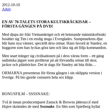
2012-10-10
Arkiv
EN AV 70-TALETS STORA KULTSKRÄCKISAR –
FÖRSTA GÅNGEN PÅ DVD!
Med djupa ärr från Vietnamkriget och ett brinnande människoförakt
bosätter sig Tim i en enslig stuga i Everglades. Sumpmarkens djur
blir hans nya vänner, speciellt dess ormar. Hans favorit är Stanley, en
huggorm som han lyckas göra tam och lära sig att följa kommandon.
Men snart tränger sig civilisationen på i dess värsta form – ett gäng
sadistiska jägare som profiterar på att förvandla ormar till skor,
jackor och plånböcker. Det är dags för Stanley att bita ifrån…
ORMARNA presenteras för första gången i sin oklippta version i
Sverige. På bio gjorde censuren hela sex klipp.
BONUSFILM – SSSSNAKE:
Två år innan producentparet Zanuck & Browns jättesuccé med
Hajen
skrämdes de med
Ssssnake
. En film som Spielberg hyllat