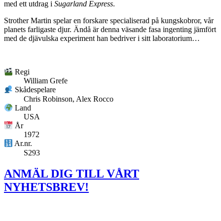
med ett utdrag i
Sugarland Express
.
Strother Martin spelar en forskare specialiserad på kungskobror, vår
planets farligaste djur. Ändå är denna väsande fasa ingenting jämfört
med de djävulska experiment han bedriver i sitt laboratorium…
Regi
William Grefe
Skådespelare
Chris Robinson, Alex Rocco
Land
USA
År
1972
Ar.nr.
S293
ANMÄL DIG TILL VÅRT
NYHETSBREV!