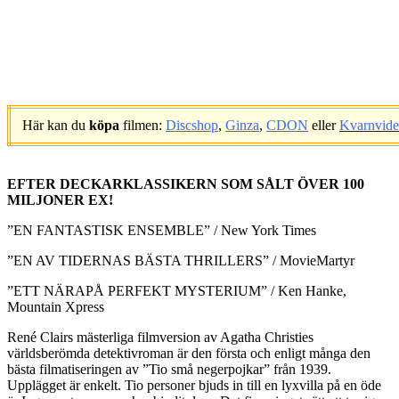
Här kan du
köpa
filmen:
Discshop
,
Ginza
,
CDON
eller
Kvarnvid
.
EFTER DECKARKLASSIKERN SOM SÅLT ÖVER 100
MILJONER EX!
”EN FANTASTISK ENSEMBLE” / New York Times
”EN AV TIDERNAS BÄSTA THRILLERS” / MovieMartyr
”ETT NÄRAPÅ PERFEKT MYSTERIUM” / Ken Hanke,
Mountain Xpress
René Clairs mästerliga filmversion av Agatha Christies
världsberömda detektivroman är den första och enligt många den
bästa filmatiseringen av ”Tio små negerpojkar” från 1939.
Upplägget är enkelt. Tio personer bjuds in till en lyxvilla på en öde