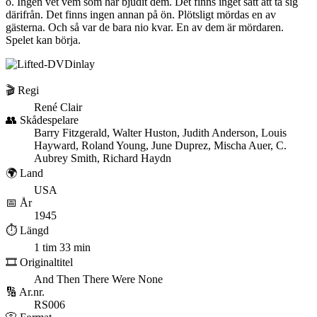
ö. Ingen vet vem som har bjudit dem. Det finns inget sätt att ta sig
därifrån. Det finns ingen annan på ön. Plötsligt mördas en av
gästerna. Och så var de bara nio kvar. En av dem är mördaren.
Spelet kan börja.
🎬 Regi
René Clair
👥 Skådespelare
Barry Fitzgerald, Walter Huston, Judith Anderson, Louis
Hayward, Roland Young, June Duprez, Mischa Auer, C.
Aubrey Smith, Richard Haydn
🌍 Land
USA
📅 År
1945
⏱️ Längd
1 tim 33 min
🎞️ Originaltitel
And Then There Were None
🔢 Ar.nr.
RS006