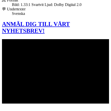
📀 Format
Bild: 1.33:1 Svartvit Ljud: Dolby Digital 2.0
💬 Undertexter
Svenska
ANMÄL DIG TILL VÅRT
NYHETSBREV!