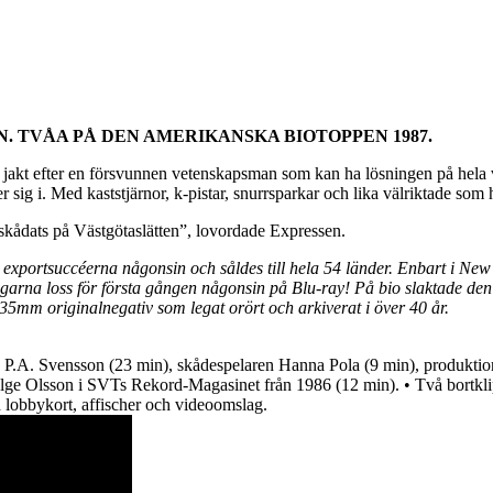
. TVÅA PÅ DEN AMERIKANSKA BIOTOPPEN 1987.
jakt efter en försvunnen vetenskapsman som kan ha lösningen på hela v
sig i. Med kaststjärnor, k-pistar, snurrsparkar och lika välriktade som hå
 skådats på Västgötaslätten”, lovordade Expressen.
exportsuccéerna någonsin och såldes till hela 54 länder. Enbart i New
igarna loss för första gången någonsin på Blu-ray! På bio slaktade de
a 35mm originalnegativ som legat orört och arkiverat i över 40 år.
n P.A. Svensson (23 min), skådespelaren Hanna Pola (9 min), produktio
e Olsson i SVTs Rekord-Magasinet från 1986 (12 min). • Två bortklippt
ed lobbykort, affischer och videoomslag.