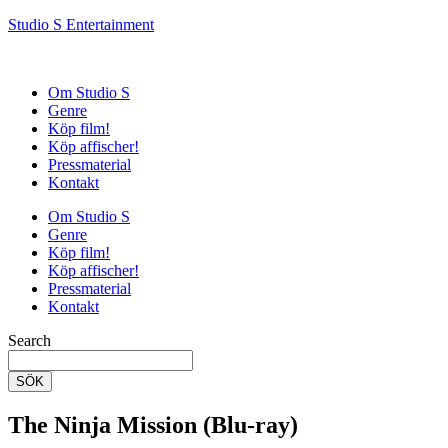
Studio S Entertainment
Om Studio S
Genre
Köp film!
Köp affischer!
Pressmaterial
Kontakt
Om Studio S
Genre
Köp film!
Köp affischer!
Pressmaterial
Kontakt
Search
SÖK
The Ninja Mission (Blu-ray)