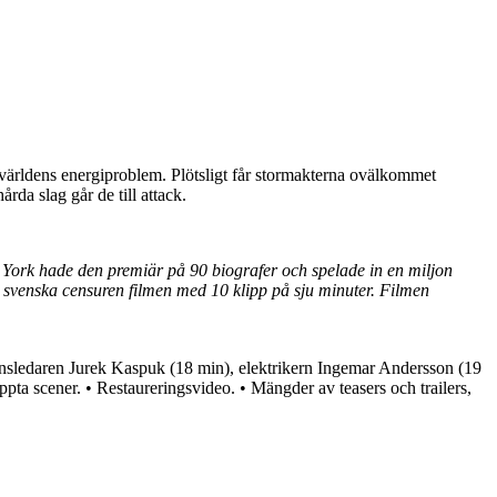
ärldens energiproblem. Plötsligt får stormakterna ovälkommet
rda slag går de till attack.
 York hade den premiär på 90 biografer och spelade in en miljon
n svenska censuren filmen med 10 klipp på sju minuter. Filmen
nsledaren Jurek Kaspuk (18 min), elektrikern Ingemar Andersson (19
a scener. • Restaureringsvideo. • Mängder av teasers och trailers,