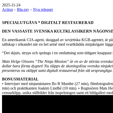
2025-11-24
Action
–
Blu-ray
–
Nya releaser
SPECIALUTGÅVA * DIGITALT RESTAURERAD
DEN VASSASTE SVENSKA KULTKLASSIKERN NÅGONSIN
En amerikansk CIA-agent, skuggad av sovjetiska KGB-agenter, är på 
sällskap i sökandet när en hel armé med svartklädda ninjakrigare lägger 
“Det skjuts, stryps och sprängs i en omfattning som tidigare knappast
Mats Helge Olssons “The Ninja Mission” är en av de största svenska 
dollar bara första dygnet! Nu släpps de skoningslösa svenska ninjakr
presenteras nu oklippt samt digitalt restaurerad från sitt ursprunglig
BONUSMATERIAL
• Intervjuer med ninjamästaren Bo R Munthe (27 min), filmfotografe
min) och praktikanten Joakim Lindhé (10 min). • Regissören Mats Helg
censurklipp, unika stillbilder från inspelningen samt ett bildgalleri m