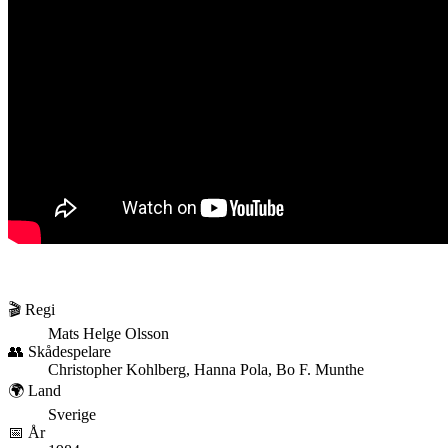
🎬 Regi
Mats Helge Olsson
👥 Skådespelare
Christopher Kohlberg, Hanna Pola, Bo F. Munthe
🌍 Land
Sverige
📅 År