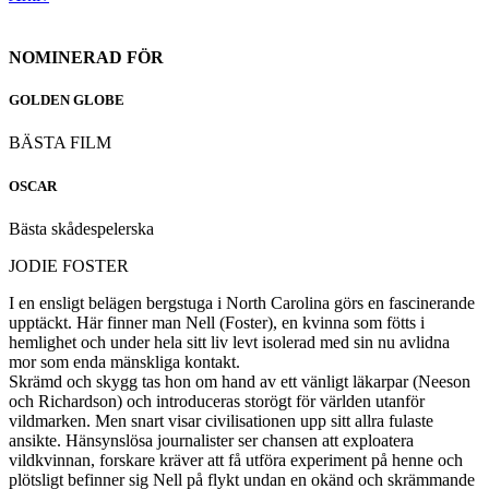
NOMINERAD FÖR
GOLDEN GLOBE
BÄSTA FILM
OSCAR
Bästa skådespelerska
JODIE FOSTER
I en ensligt belägen bergstuga i North Carolina görs en fascinerande
upptäckt. Här finner man Nell (Foster), en kvinna som fötts i
hemlighet och under hela sitt liv levt isolerad med sin nu avlidna
mor som enda mänskliga kontakt.
Skrämd och skygg tas hon om hand av ett vänligt läkarpar (Neeson
och Richardson) och introduceras storögt för världen utanför
vildmarken. Men snart visar civilisationen upp sitt allra fulaste
ansikte. Hänsynslösa journalister ser chansen att exploatera
vildkvinnan, forskare kräver att få utföra experiment på henne och
plötsligt befinner sig Nell på flykt undan en okänd och skrämmande