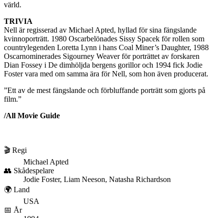
värld.
TRIVIA
Nell är regisserad av Michael Apted, hyllad för sina fängslande
kvinnoporträtt. 1980 Oscarbelönades Sissy Spacek för rollen som
countrylegenden Loretta Lynn i hans Coal Miner’s Daughter, 1988
Oscarnominerades Sigourney Weaver för porträttet av forskaren
Dian Fossey i De dimhöljda bergens gorillor och 1994 fick Jodie
Foster vara med om samma ära för Nell, som hon även producerat.
”Ett av de mest fängslande och förbluffande porträtt som gjorts på
film.”
/All Movie Guide
🎬 Regi
Michael Apted
👥 Skådespelare
Jodie Foster, Liam Neeson, Natasha Richardson
🌍 Land
USA
📅 År