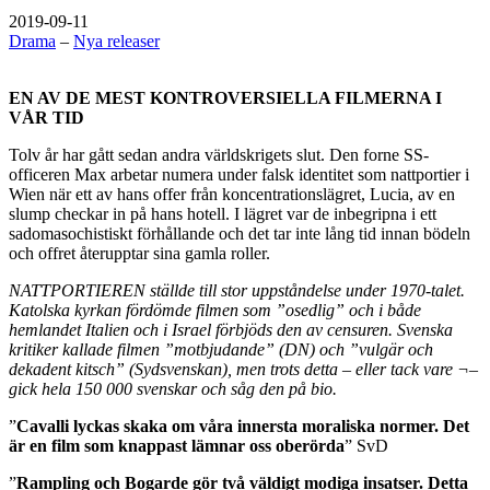
2019-09-11
Drama
–
Nya releaser
EN AV DE MEST KONTROVERSIELLA FILMERNA I
VÅR TID
Tolv år har gått sedan andra världskrigets slut. Den forne SS-
officeren Max arbetar numera under falsk identitet som nattportier i
Wien när ett av hans offer från koncentrationslägret, Lucia, av en
slump checkar in på hans hotell. I lägret var de inbegripna i ett
sadomasochistiskt förhållande och det tar inte lång tid innan bödeln
och offret återupptar sina gamla roller.
NATTPORTIEREN ställde till stor uppståndelse under 1970-talet.
Katolska kyrkan fördömde filmen som ”osedlig” och i både
hemlandet Italien och i Israel förbjöds den av censuren. Svenska
kritiker kallade filmen ”motbjudande” (DN) och ”vulgär och
dekadent kitsch” (Sydsvenskan), men trots detta – eller tack vare ¬–
gick hela 150 000 svenskar och såg den på bio.
”
Cavalli lyckas skaka om våra innersta moraliska normer. Det
är en film som knappast lämnar oss oberörda
” SvD
”
Rampling och Bogarde gör två väldigt modiga insatser. Detta