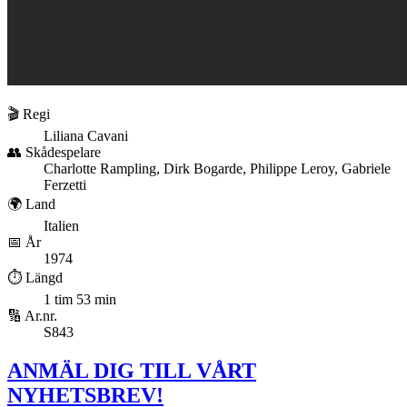
🎬 Regi
Liliana Cavani
👥 Skådespelare
Charlotte Rampling, Dirk Bogarde, Philippe Leroy, Gabriele
Ferzetti
🌍 Land
Italien
📅 År
1974
⏱️ Längd
1 tim 53 min
🔢 Ar.nr.
S843
ANMÄL DIG TILL VÅRT
NYHETSBREV!