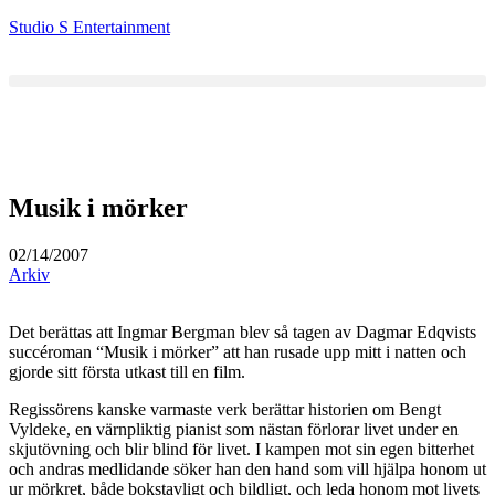
Studio S Entertainment
Musik i mörker
02/14/2007
Arkiv
Det berättas att Ingmar Bergman blev så tagen av Dagmar Edqvists
succéroman “Musik i mörker” att han rusade upp mitt i natten och
gjorde sitt första utkast till en film.
Regissörens kanske varmaste verk berättar historien om Bengt
Vyldeke, en värnpliktig pianist som nästan förlorar livet under en
skjutövning och blir blind för livet. I kampen mot sin egen bitterhet
och andras medlidande söker han den hand som vill hjälpa honom ut
ur mörkret, både bokstavligt och bildligt, och leda honom mot livets