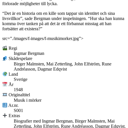
förlorade möjligheter till lycka.
“Det är en historia om en kille som tappar sin identitet och sina
livsvillkor”, sade Bergman under inspelningen. “Hur ska han kunna
komma över tanken på att det är ett förbannat misstag att han
fortsätter att existera?”
src=”./images/f-images/f-musikimorker.jpg”>
Regi
Ingmar Bergman
Skådespelare
Birger Malmsten, Mai Zetterling, John Elfström, Rune
Andréasson, Dagmar Edqvist
Land
Sverige
År
1948
Originaltitel
Musik i mörker
Ar.nr.
S001
Extras
Biografier med Ingmar Bergman, Birger Malmsten, Mai
Zetterling, John Elfström, Rune Andréasson, Dagmar Edqvist.