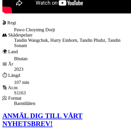
🎬 Regi
Pawo Choyning Dorji
👥 Skådespelare
Tandin Wangchuk, Harry Einhorn, Tandin Phubz, Tandin
Sonam
🌍 Land
Bhutan
📅 År
2023
⏱️ Längd
107 min
🔢 Ar.nr.
S1163
📀 Format
Barntillåten
ANMÄL DIG TILL VÅRT
NYHETSBREV!