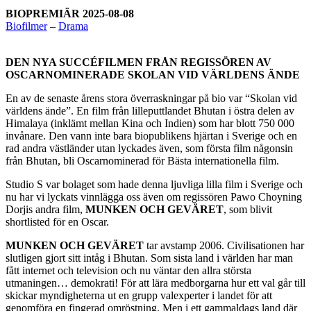
BIOPREMIÄR 2025-08-08
Biofilmer
–
Drama
DEN NYA SUCCÉFILMEN FRÅN REGISSÖREN AV
OSCARNOMINERADE SKOLAN VID VÄRLDENS ÄNDE
En av de senaste årens stora överraskningar på bio var “Skolan vid
världens ände”. En film från lilleputtlandet Bhutan i östra delen av
Himalaya (inklämt mellan Kina och Indien) som har blott 750 000
invånare. Den vann inte bara biopublikens hjärtan i Sverige och en
rad andra västländer utan lyckades även, som första film någonsin
från Bhutan, bli Oscarnominerad för Bästa internationella film.
Studio S var bolaget som hade denna ljuvliga lilla film i Sverige och
nu har vi lyckats vinnlägga oss även om regissören Pawo Choyning
Dorjis andra film,
MUNKEN OCH GEVÄRET
, som blivit
shortlisted för en Oscar.
MUNKEN OCH GEVÄRET
tar avstamp 2006. Civilisationen har
slutligen gjort sitt intåg i Bhutan. Som sista land i världen har man
fått internet och television och nu väntar den allra största
utmaningen… demokrati! För att lära medborgarna hur ett val går till
skickar myndigheterna ut en grupp valexperter i landet för att
genomföra en fingerad omröstning. Men i ett gammaldags land där