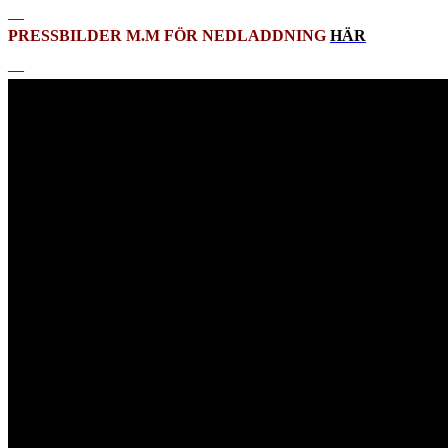
—
PRESSBILDER M.M FÖR NEDLADDNING
HÄR
—