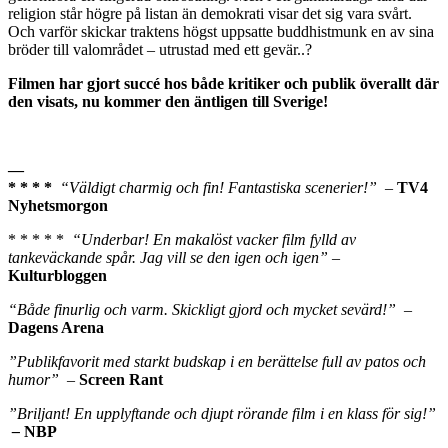
religion står högre på listan än demokrati visar det sig vara svårt.
Och varför skickar traktens högst uppsatte buddhistmunk en av sina
bröder till valområdet – utrustad med ett gevär..?
Filmen har gjort succé hos både kritiker och publik överallt där
den visats, nu kommer den äntligen till Sverige!
—
* * * *
“Väldigt charmig och fin! Fantastiska scenerier!”
–
TV4
Nyhetsmorgon
* * * * *
“Underbar! En makalöst vacker film fylld av
tankeväckande spår. Jag vill se den igen och igen”
–
Kulturbloggen
“Både finurlig och varm. Skickligt gjord och mycket sevärd!”
–
Dagens Arena
”Publikfavorit med starkt budskap i en berättelse full av patos och
humor”
–
Screen Rant
”Briljant! En upplyftande och djupt rörande film i en klass för sig!”
–
NBP