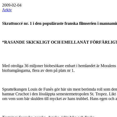
2009-02-04
Arkiv
Skrattsuccé nr. 1 i den populäraste franska filmserien i mannami
“RASANDE SKICKLIGT OCH EMELLANÅT FÖRFÄRLIGT ROL
Med otroliga 36 miljoner biobesökare enbart i hemlandet är Moralens v
bioframgångarna, flera av dem på plats nr 1.
Sprattelkungen Louis de Funès gör här sin mest berömda roll som den
hamnar Cruchot i den lössläppta semestermetropolen St. Tropez. Likt 
om vem som bär skulden till mycket av hans trubbel. Hans egen och a