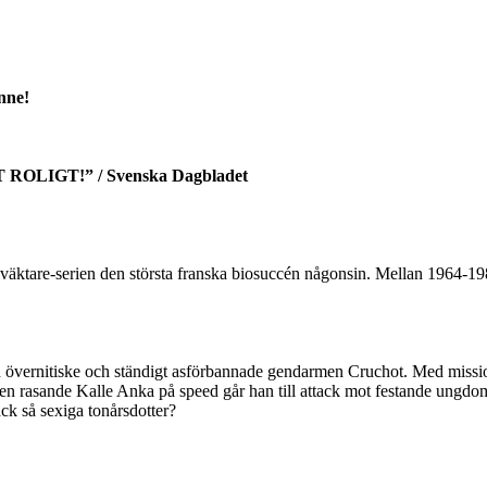
nne!
IGT!” / Svenska Dagbladet
äktare-serien den största franska biosuccén någonsin. Mellan 1964-1982 
 övernitiske och ständigt asförbannade gendarmen Cruchot. Med missio
en rasande Kalle Anka på speed går han till attack mot festande ungdo
ck så sexiga tonårsdotter?