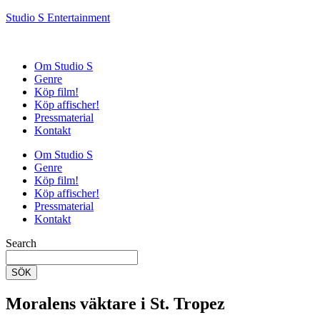
Studio S Entertainment
Om Studio S
Genre
Köp film!
Köp affischer!
Pressmaterial
Kontakt
Om Studio S
Genre
Köp film!
Köp affischer!
Pressmaterial
Kontakt
Search
SÖK
Moralens väktare i St. Tropez