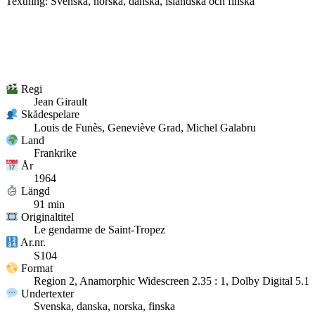
Textning: Svenska, norska, danska, isländska och finska
Regi
Jean Girault
Skådespelare
Louis de Funès, Geneviève Grad, Michel Galabru
Land
Frankrike
År
1964
Längd
91 min
Originaltitel
Le gendarme de Saint-Tropez
Ar.nr.
S104
Format
Region 2, Anamorphic Widescreen 2.35 : 1, Dolby Digital 5.1
Undertexter
Svenska, danska, norska, finska