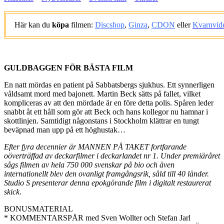
Här kan du
köpa
filmen:
Discshop
,
Ginza
,
CDON
eller
Kvarnvid
.
GULDBAGGEN FÖR BÄSTA FILM
En natt mördas en patient på Sabbatsbergs sjukhus. Ett synnerligen
våldsamt mord med bajonett. Martin Beck sätts på fallet, vilket
kompliceras av att den mördade är en före detta polis. Spåren leder
snabbt åt ett håll som gör att Beck och hans kollegor nu hamnar i
skottlinjen. Samtidigt någonstans i Stockholm klättrar en tungt
beväpnad man upp på ett höghustak…
Efter fyra decennier är MANNEN PÅ TAKET fortfarande
oöverträffad av deckarfilmer i deckarlandet nr 1. Under premiäråret
sågs filmen av hela 750 000 svenskar på bio och även
internationellt blev den ovanligt framgångsrik, såld till 40 länder.
Studio S presenterar denna epokgörande film i digitalt restaurerat
skick
.
BONUSMATERIAL
* KOMMENTARSPÅR med Sven Wollter och Stefan Jarl