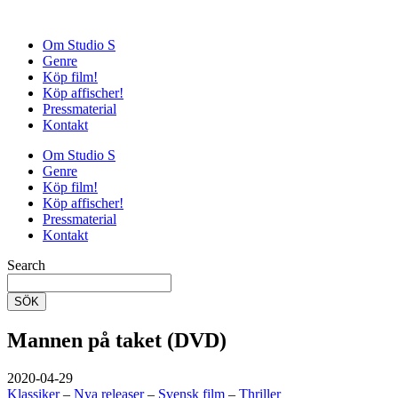
Om Studio S
Genre
Köp film!
Köp affischer!
Pressmaterial
Kontakt
Om Studio S
Genre
Köp film!
Köp affischer!
Pressmaterial
Kontakt
Search
SÖK
Mannen på taket (DVD)
2020-04-29
Klassiker
–
Nya releaser
–
Svensk film
–
Thriller