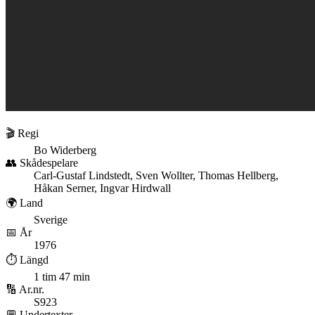
🎬 Regi
Bo Widerberg
👥 Skådespelare
Carl-Gustaf Lindstedt, Sven Wollter, Thomas Hellberg,
Håkan Serner, Ingvar Hirdwall
🌍 Land
Sverige
📅 År
1976
⏱️ Längd
1 tim 47 min
🔢 Ar.nr.
S923
💬 Undertexter