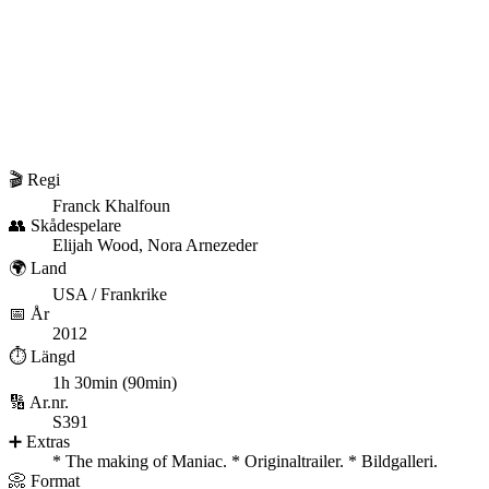
🎬 Regi
Franck Khalfoun
👥 Skådespelare
Elijah Wood, Nora Arnezeder
🌍 Land
USA / Frankrike
📅 År
2012
⏱️ Längd
1h 30min (90min)
🔢 Ar.nr.
S391
➕ Extras
* The making of Maniac. * Originaltrailer. * Bildgalleri.
📀 Format