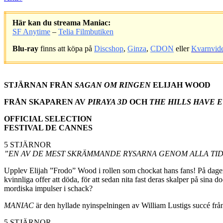
Här kan du streama Maniac:
SF Anytime
–
Telia Filmbutiken
Blu-ray
finns att köpa på
Discshop
,
Ginza
,
CDON
eller
Kvarnvid
.
STJÄRNAN FRÅN
SAGAN OM RINGEN
ELIJAH WOOD
FRÅN SKAPAREN AV
PIRAYA 3D
OCH
THE HILLS HAVE 
OFFICIAL SELECTION
FESTIVAL DE CANNES
5 STJÄRNOR
”EN AV DE MEST SKRÄMMANDE RYSARNA GENOM ALLA TI
Upplev Elijah ”Frodo” Wood i rollen som chockat hans fans! På dagen: e
kvinnliga offer att döda, för att sedan nita fast deras skalper på sin
mordiska impulser i schack?
MANIAC
är den hyllade nyinspelningen av William Lustigs succé från 
5 STJÄRNOR