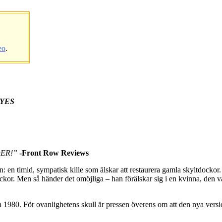
eo
.
EYES
DER!”
-Front Row Reviews
n timid, sympatisk kille som älskar att restaurera gamla skyltdockor. P
a dockor. Men så händer det omöjliga – han förälskar sig i en kvinna, de
1980. För ovanlighetens skull är pressen överens om att den nya versio