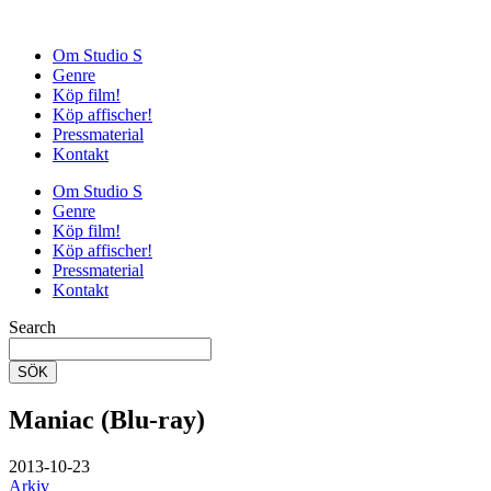
Om Studio S
Genre
Köp film!
Köp affischer!
Pressmaterial
Kontakt
Om Studio S
Genre
Köp film!
Köp affischer!
Pressmaterial
Kontakt
Search
SÖK
Maniac (Blu-ray)
2013-10-23
Arkiv