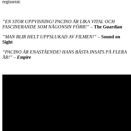
regisserat.
”EN STOR UPPVISNING! PACINO ÄR LIKA VITAL OCH
FASCINERANDE SOM NÅGONSIN FÖRR!”
–
The Guardian
”MAN BLIR HELT UPPSLUKAD AV FILMEN!”
–
Sound on
Sight
“PACINO ÄR ENASTÅENDE! HANS BÄSTA INSATS PÅ FLERA
ÅR!”
–
Empire