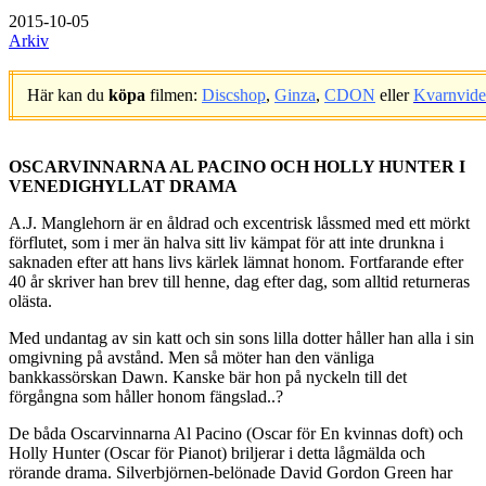
2015-10-05
Arkiv
Här kan du
köpa
filmen:
Discshop
,
Ginza
,
CDON
eller
Kvarnvid
.
OSCARVINNARNA AL PACINO OCH HOLLY HUNTER I
VENEDIGHYLLAT DRAMA
A.J. Manglehorn är en åldrad och excentrisk låssmed med ett mörkt
förflutet, som i mer än halva sitt liv kämpat för att inte drunkna i
saknaden efter att hans livs kärlek lämnat honom. Fortfarande efter
40 år skriver han brev till henne, dag efter dag, som alltid returneras
olästa.
Med undantag av sin katt och sin sons lilla dotter håller han alla i sin
omgivning på avstånd. Men så möter han den vänliga
bankkassörskan Dawn. Kanske bär hon på nyckeln till det
förgångna som håller honom fängslad..?
De båda Oscarvinnarna Al Pacino (Oscar för En kvinnas doft) och
Holly Hunter (Oscar för Pianot) briljerar i detta lågmälda och
rörande drama. Silverbjörnen-belönade David Gordon Green har