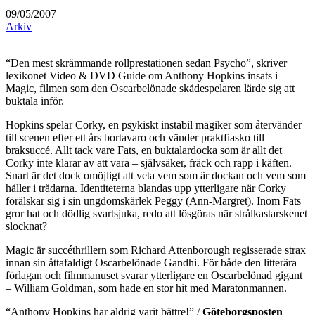
09/05/2007
Arkiv
“Den mest skrämmande rollprestationen sedan Psycho”, skriver
lexikonet Video & DVD Guide om Anthony Hopkins insats i
Magic, filmen som den Oscarbelönade skådespelaren lärde sig att
buktala inför.
Hopkins spelar Corky, en psykiskt instabil magiker som återvänder
till scenen efter ett års bortavaro och vänder praktfiasko till
braksuccé. Allt tack vare Fats, en buktalardocka som är allt det
Corky inte klarar av att vara – självsäker, fräck och rapp i käften.
Snart är det dock omöjligt att veta vem som är dockan och vem som
håller i trådarna. Identiteterna blandas upp ytterligare när Corky
förälskar sig i sin ungdomskärlek Peggy (Ann-Margret). Inom Fats
gror hat och dödlig svartsjuka, redo att lösgöras när strålkastarskenet
slocknat?
Magic är succéthrillern som Richard Attenborough regisserade strax
innan sin åttafaldigt Oscarbelönade Gandhi. För både den litterära
förlagan och filmmanuset svarar ytterligare en Oscarbelönad gigant
– William Goldman, som hade en stor hit med Maratonmannen.
“Anthony Hopkins har aldrig varit bättre!” /
Göteborgsposten