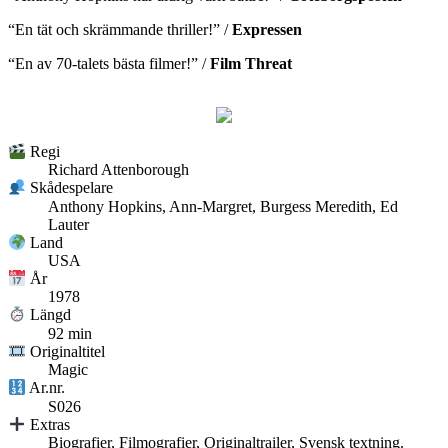
“En tät och skrämmande thriller!” /
Expressen
“En av 70-talets bästa filmer!” /
Film Threat
Regi
Richard Attenborough
Skådespelare
Anthony Hopkins, Ann-Margret, Burgess Meredith, Ed
Lauter
Land
USA
År
1978
Längd
92 min
Originaltitel
Magic
Ar.nr.
S026
Extras
Biografier, Filmografier, Originaltrailer, Svensk textning.